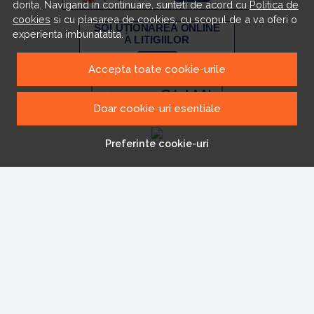
dorita. Navigand in continuare, sunteti de acord cu
Politica de
cookies
si cu plasarea de cookies, cu scopul de a va oferi o
experienta imbunatatita.
Accepta toate cookie-urile
Doar cookie-uri esentiale
Preferinte cookie-uri
© LaFeteCochete 2026
Magazin online creat cu MerchantPro