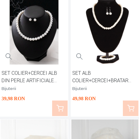
SET COLIER+CERCEI ALB
SET ALB
DIN PERLE ARTIFICIALE
COLIER+CERCEI+BRATARA
ARYNA
DIN PERLE ARTIFICIALE
Bijuterii
Bijuterii
ELLA
39
,98
RON
49
,98
RON