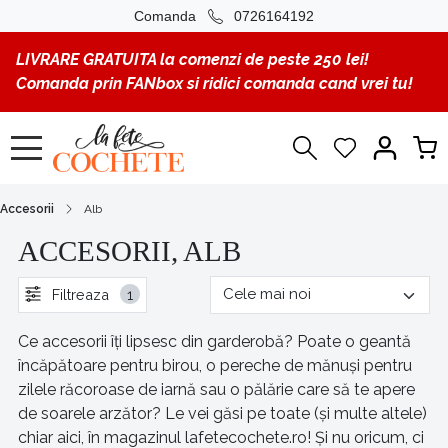
Comanda
0726164192
LIVRARE GRATUITA la comenzi de peste 250 lei!
Comanda prin FANbox si ridici comanda cand vrei tu!
Accesorii
Alb
ACCESORII, ALB
Filtreaza
1
Ce accesorii îți lipsesc din garderobă? Poate o geantă
încăpătoare pentru birou, o pereche de mănuși pentru
zilele răcoroase de iarnă sau o pălărie care să te apere
de soarele arzător? Le vei găsi pe toate (și multe altele)
chiar aici, în magazinul lafetecochete.ro! Și nu oricum, ci