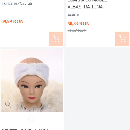
Turbane/Căciuli
ALBASTRA TUNA
Eșarfe
69
,99
RON
50
,83
RON
71
,17
RON