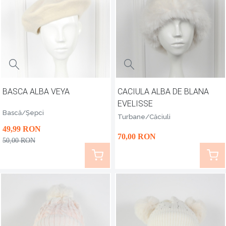
BASCA ALBA VEYA
CACIULA ALBA DE BLANA
EVELISSE
Bască/Șepci
Turbane/Căciuli
49
,99
RON
70
,00
RON
50
,00
RON