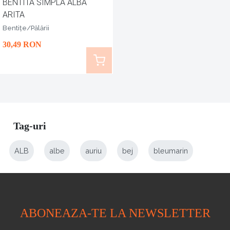
BENTITA SIMPLA ALBA
ARITA
Bentițe/Pălării
30
,49
RON
Tag-uri
ALB
albe
auriu
bej
bleumarin
ABONEAZA-TE LA NEWSLETTER