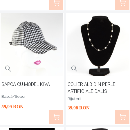
găsești accesoriile care te reprezintă, să le comanzi și
noi ne vom asigura că vor ajuta la tine la timp!
SAPCA CU MODEL KIVA
COLIER ALB DIN PERLE
ARTIFICIALE DALIS
Bască/Șepci
Bijuterii
59
,99
RON
39
,98
RON