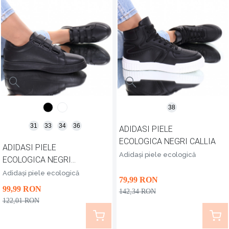
38
31
33
34
36
ADIDASI PIELE
ECOLOGICA NEGRI CALLIA
ADIDASI PIELE
Adidași piele ecologică
ECOLOGICA NEGRI
SORENA
Adidași piele ecologică
79
,99
RON
99
,99
RON
142
,34
RON
122
,01
RON