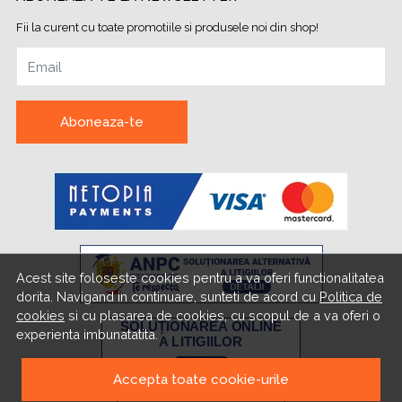
Fii la curent cu toate promotiile si produsele noi din shop!
Email
Aboneaza-te
Acest site foloseste cookies pentru a va oferi functionalitatea
dorita. Navigand in continuare, sunteti de acord cu
Politica de
cookies
si cu plasarea de cookies, cu scopul de a va oferi o
experienta imbunatatita.
Accepta toate cookie-urile