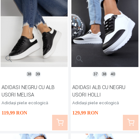
38
39
37
38
40
ADIDASI NEGRU CU ALB
ADIDASI ALB CU NEGRU
USORI MELISA
USORI HOLLI
Adidași piele ecologică
Adidași piele ecologică
119
,99
RON
129
,99
RON