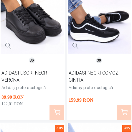
36
39
ADIDASI USORI NEGRI
ADIDASI NEGRI COMOZI
VERONA
CINTIA
Adidași piele ecologică
Adidași piele ecologică
89
,99
RON
159
,99
RON
122
,01
RON
-18%
-43%