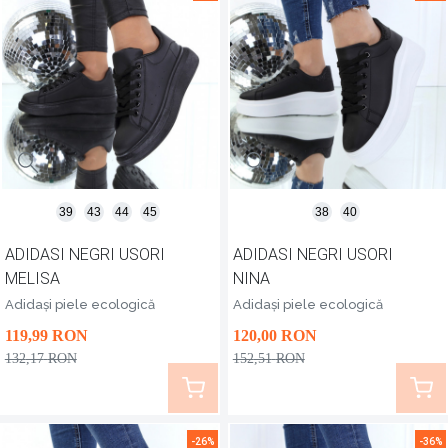
39
43
44
45
38
40
ADIDASI NEGRI USORI
ADIDASI NEGRI USORI
MELISA
NINA
Adidași piele ecologică
Adidași piele ecologică
119
,99
RON
120
,00
RON
132
,17
RON
152
,51
RON
-26%
-36%