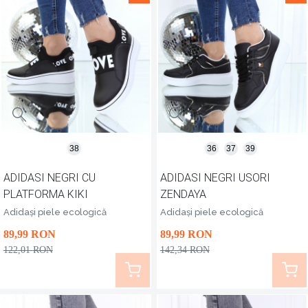
38
36
37
39
ADIDASI NEGRI CU
ADIDASI NEGRI USORI
PLATFORMA KIKI
ZENDAYA
Adidași piele ecologică
Adidași piele ecologică
89
,99
RON
89
,99
RON
122
,01
RON
142
,34
RON