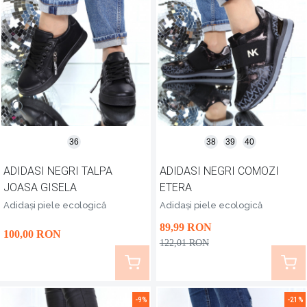
36
38
39
40
ADIDASI NEGRI TALPA
ADIDASI NEGRI COMOZI
JOASA GISELA
ETERA
Adidași piele ecologică
Adidași piele ecologică
89
,99
RON
100
,00
RON
122
,01
RON
-9%
-21%