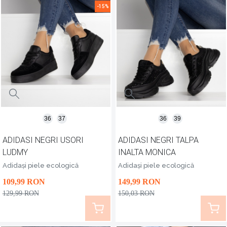
-15%
36
37
36
39
ADIDASI NEGRI USORI
ADIDASI NEGRI TALPA
LUDMY
INALTA MONICA
Adidași piele ecologică
Adidași piele ecologică
109
,99
RON
149
,99
RON
129
,99
RON
150
,03
RON