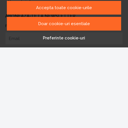
Accepta toate cookie-urile
ABONEAZA-TE LA NEWSLETTER
Doar cookie-uri esentiale
Fii la curent cu toate promotiile si produsele noi din shop!
Preferinte cookie-uri
Email
Aboneaza-te