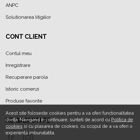
ANPC
Solutionarea litigiilor
CONT CLIENT
Contul meu
Inregistrare
Recuperare parola
Istoric comenzi
Produse favorite
Acest site foloseste cookies pentru a va oferi functionalitatea
NE GASESTI PE
dorita. Navigand in continuare, sunteti de acord cu
Politica de
cookies
si cu plasarea de cookies, cu scopul de a va oferi o
experienta imbunatatita.