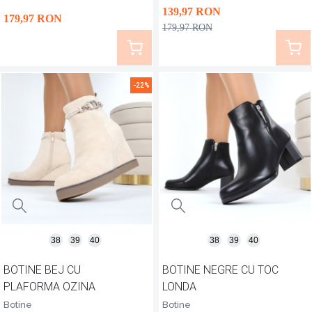
ai nevoie de o pereche negre de botine, pentru zilele de
139
,97
RON
179
,97
RON
birou, dar și de o pereche colorată pentru ieșirile cu
179
,97
RON
prietenii, nu? Vei găsi ambele variante de botine, și multe
altele, mai jos!
-22%
38
39
40
38
39
40
BOTINE BEJ CU
BOTINE NEGRE CU TOC
PLAFORMA OZINA
LONDA
Botine
Botine