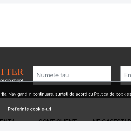
ETTER
Numele tau
Em
noi din shop!
orita. Navigand in continuare, sunteti de acord cu
Politica de cookie
Preferinte cookie-uri
TENTA
CONT CLIENT
NE GASESTI 