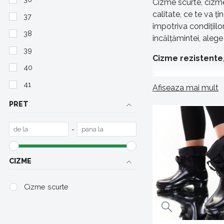
Cizme scurte, cizme
calitate, ce te va ț
37
împotriva condițiilor
38
încălțămintei, aleg
39
Cizme rezistente,
40
În magazinul nostru 
41
Afiseaza mai mult
pereche de cizme de
ta potrivită de cizme
PRET
strice bucuria de a 
-
Varietate mare d
În magazinul nostru 
CIZME
gusturi sau preferin
Cizme scurte