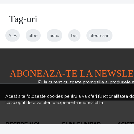
Tag-uri
ALB
albe
auriu
bej
bleumarin
ABONEAZA-TE LA NEWSL
Fii la curent cu toate promotiile si produsele 
Acest site foloseste cookies pentru a va oferi functionalitatea d
cu scopul de a va oferi o experienta imbunatatita.
DESPRE NOI
CUM CUMPAR
ASIS