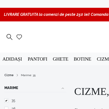
LIVRARE GRATUITA la comenzi de peste 250 lei! Comanda p
ADIDAȘI
PANTOFI
GHETE
BOTINE
CIZM
Cizme
Marime: 35
MARIME
CIZME,
35
36