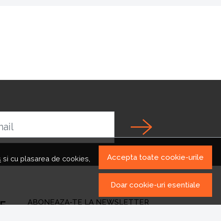
ail
Accepta toate cookie-urile
s
si cu plasarea de cookies,
Doar cookie-uri esentiale
ABONEAZA-TE LA NEWSLETTER
PE
Fii la curent cu toate promotiile si produsele noi din shop!