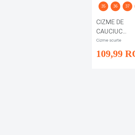
35
36
37
CIZME DE
CAUCIUC
CARMELA
Cizme scurte
109
,99
R