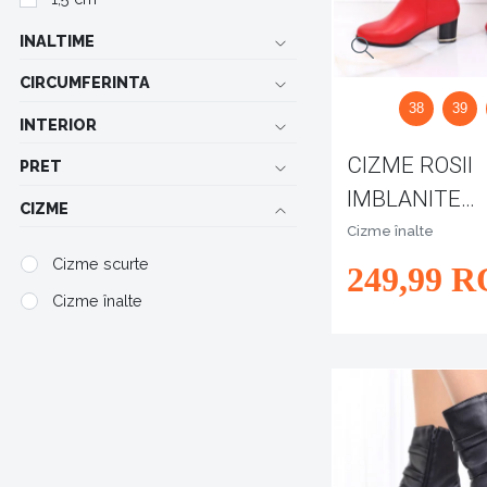
INALTIME
CIRCUMFERINTA
38
39
INTERIOR
CIZME ROSII
PRET
IMBLANITE
CIZME
SONITA
Cizme înalte
Cizme scurte
249
,99
R
Cizme înalte