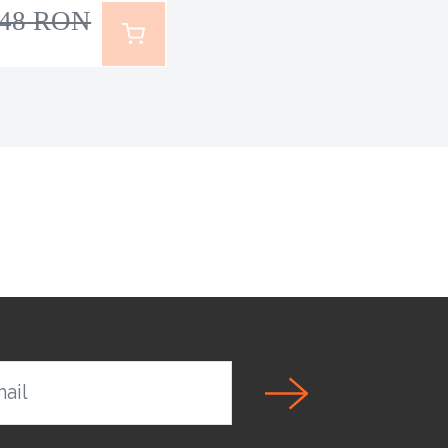
,48
RON
ail