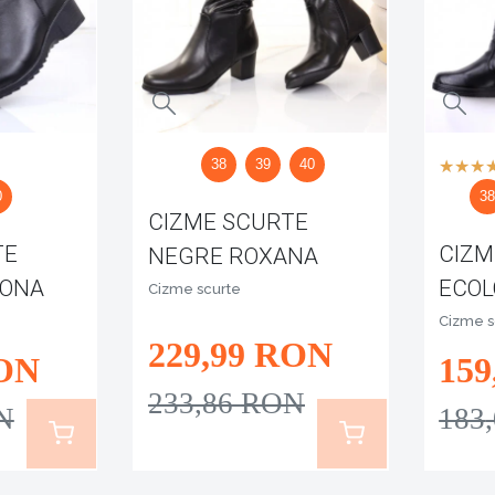
38
39
40
0
3
CIZME SCURTE
TE
CIZM
NEGRE ROXANA
IONA
ECOL
Cizme scurte
NEZI
Cizme s
229
,99
RON
ON
159
233
,86
RON
N
183