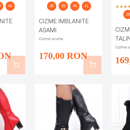
9
40
38
39
40
41
3
NITE
CIZME IMBLANITE
CIZM
ASAMI
TALI
Cizme scurte
Cizme s
ON
170
,00
RON
169