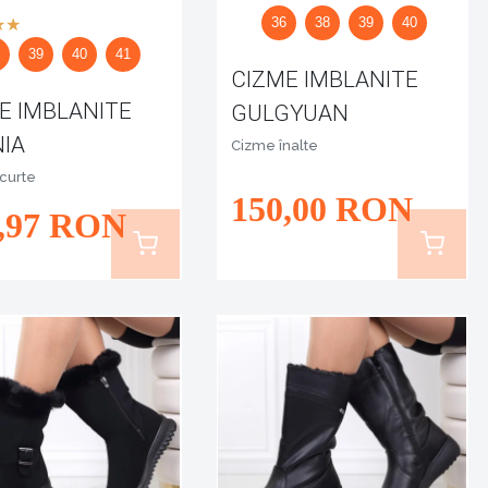
36
38
39
40
8
39
40
41
CIZME IMBLANITE
E IMBLANITE
GULGYUAN
NIA
Cizme înalte
curte
150
,00
RON
,97
RON