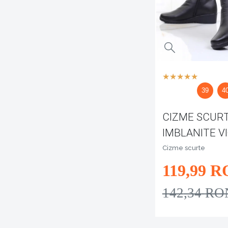
39
4
CIZME SCUR
IMBLANITE V
Cizme scurte
119
,99
R
142
,34
RO