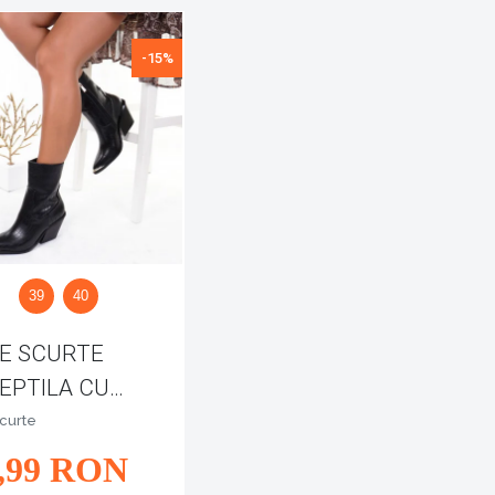
-15%
39
40
E SCURTE
REPTILA CU
 ASCUTIT
curte
NA
,99
RON