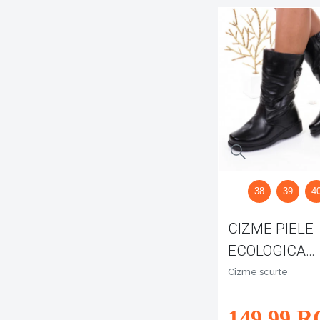
38
39
4
CIZME PIELE
ECOLOGICA
IMBLANITE SI
Cizme scurte
COMODE CAM
149
,99
R