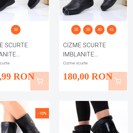
39
38
39
40
41
E SCURTE
CIZME SCURTE
ANITE
IMBLANITE
RA
ARENNA
curte
Cizme scurte
,99
RON
180
,00
RON
-12%