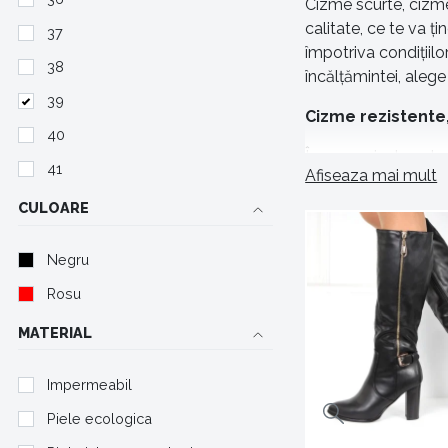
Cizme scurte, cizme
calitate, ce te va ț
37
împotriva condițiilor
38
încălțămintei, aleg
39
Cizme rezistente,
40
În magazinul nostru 
41
Afiseaza mai mult
pereche de cizme de
ta potrivită de cizme
CULOARE
strice bucuria de a 
Negru
Varietate mare d
Rosu
În magazinul nostru 
gusturi sau preferin
MATERIAL
Impermeabil
Piele ecologica