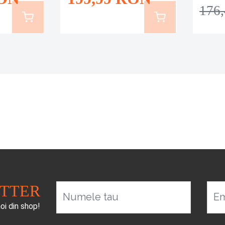
176
ETTER
Numele tau
Em
noi din shop!