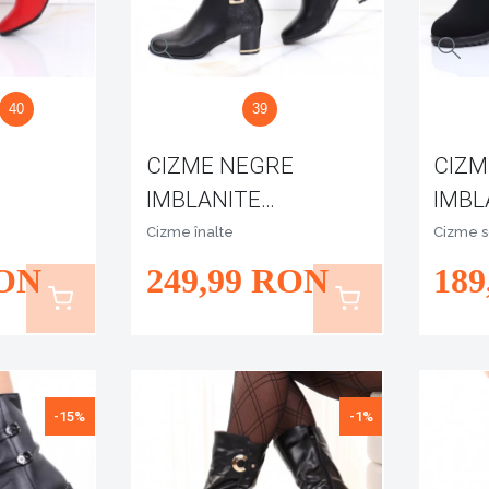
40
39
CIZME NEGRE
CIZM
IMBLANITE
IMBL
SONITA
STAE
Cizme înalte
Cizme s
ON
249
,99
RON
189
-15%
-1%