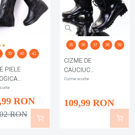
35
36
37
38
39
8
39
40
41
CIZME DE
E PIELE
CAUCIUC
OGICA
CARMELA
Cizme scurte
CA
curte
,99
RON
109
,99
RON
,02
RON