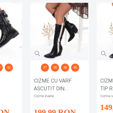
0
41
37
38
39
40
CIZME CU VARF
CIZM
ASCUTIT DIN
TIP 
PIELE ECOLOGICA
VARF
Cizme înalte
Cizme s
ILA
LUCIA
GIVA
149
ON
199
,99
RON