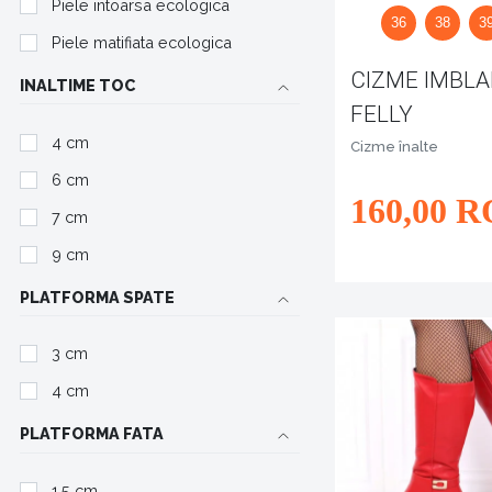
Piele intoarsa ecologica
36
38
3
Piele matifiata ecologica
CIZME IMBLA
INALTIME TOC
FELLY
4 cm
Cizme înalte
6 cm
160
,00
R
7 cm
9 cm
PLATFORMA SPATE
3 cm
4 cm
PLATFORMA FATA
1,5 cm