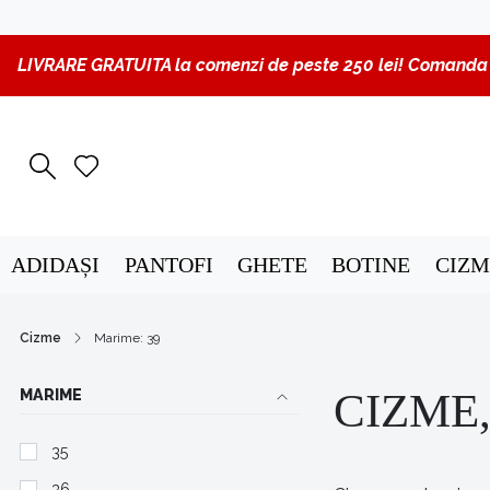
LIVRARE GRATUITA la comenzi de peste 250 lei! Comanda p
ADIDAȘI
PANTOFI
GHETE
BOTINE
CIZM
Cizme
Marime: 39
MARIME
CIZME,
35
36