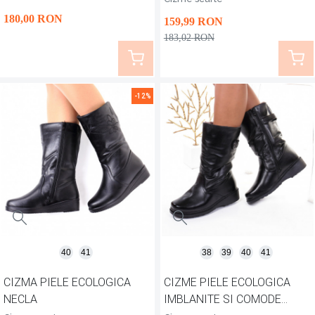
180
,00
RON
159
,99
RON
183
,02
RON
-12%
40
41
38
39
40
41
CIZMA PIELE ECOLOGICA
CIZME PIELE ECOLOGICA
NECLA
IMBLANITE SI COMODE