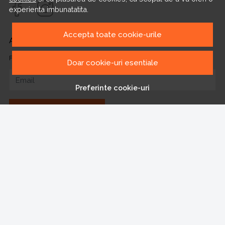
experienta imbunatatita.
Accepta toate cookie-urile
ABONEAZA-TE LA NEWSLETTER
Fii la curent cu toate promotiile si produsele noi din shop!
Doar cookie-uri esentiale
Email
Preferinte cookie-uri
Aboneaza-te