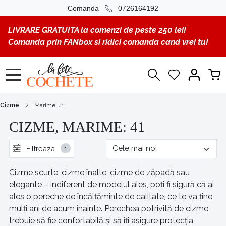
Comanda
0726164192
LIVRARE GRATUITA la comenzi de peste 250 lei!
Comanda prin FANbox si ridici comanda cand vrei tu!
Cizme
Marime: 41
CIZME, MARIME: 41
Filtreaza
1
Cizme scurte, cizme înalte, cizme de zăpadă sau
elegante – indiferent de modelul ales, poți fi sigură că ai
ales o pereche de încălțăminte de calitate, ce te va ține
mulți ani de acum înainte. Perechea potrivită de cizme
trebuie să fie confortabilă și să îți asigure protecția