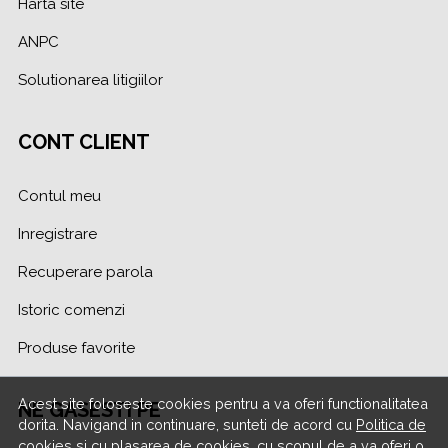
Harta site
ANPC
Solutionarea litigiilor
CONT CLIENT
Contul meu
Inregistrare
Recuperare parola
Istoric comenzi
Produse favorite
Acest site foloseste cookies pentru a va oferi functionalitatea
NE GASESTI PE
dorita. Navigand in continuare, sunteti de acord cu
Politica de
cookies
si cu plasarea de cookies, cu scopul de a va oferi o