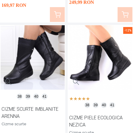
249
,99
RON
169
,97
RON
-12%
38
39
40
41
38
39
40
41
CIZME SCURTE IMBLANITE
ARENNA
CIZME PIELE ECOLOGICA
Cizme scurte
NEZICA
Cizme scurte