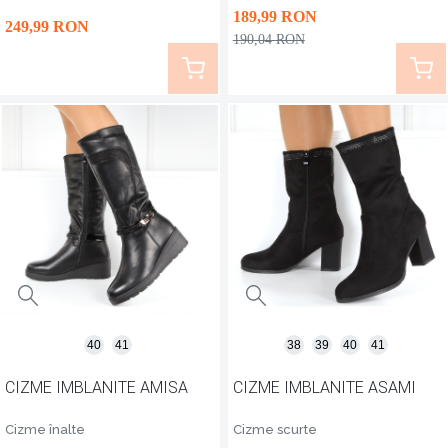
lungimi și culori, accesorizate diferite, tocmai pentru a
189
,99
RON
249
,99
RON
satisface cât mai multe gusturi sau preferințe. Alege
190
,04
RON
perechea potrivită de cizme, în funcție de stilul tău
vestimentar!
40
41
38
39
40
41
CIZME IMBLANITE AMISA
CIZME IMBLANITE ASAMI
Cizme înalte
Cizme scurte