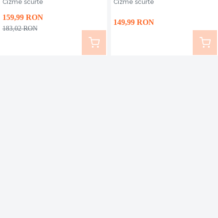
CAMILA
Cizme scurte
Cizme scurte
159
,99
RON
149
,99
RON
183
,02
RON