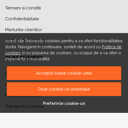
Termeni si conditii
Confidentialitate
Marturiile clientilor
Politica de Cookies
Acest site foloseste cookies pentru a va oferi functionalitatea
dorita. Navigand in continuare, sunteti de acord cu
Politica de
cookies
si cu plasarea de cookies, cu scopul de a va oferi o
CUM CUMPAR
experienta imbunatatita.
Accepta toate cookie-urile
Cum cumpar
Cosul meu
Doar cookie-uri esentiale
Metode de plata
Preferinte cookie-uri
Transport si retururi
ASISTENTA