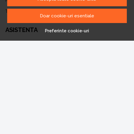
Transport si retururi
Doar cookie-uri esentiale
ASISTENTA
Preferinte cookie-uri
Contacteaza-ne
Intrebari frecvente
Harta site
ANPC
Solutionarea litigiilor
CONT CLIENT
Contul meu