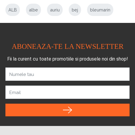
ALB
albe
auriu
bej
bleumarin
ABONEAZA-TE LA NEWSLETTER
Fii la curent cu toate promotiile si produsele noi din shop!
Numele tau
Email