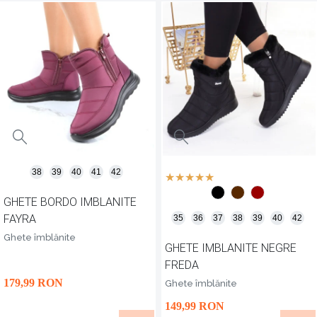
38
39
40
41
42
GHETE BORDO IMBLANITE
FAYRA
35
36
37
38
39
40
42
Ghete îmblănite
GHETE IMBLANITE NEGRE
FREDA
179
,99
RON
Ghete îmblănite
149
,99
RON