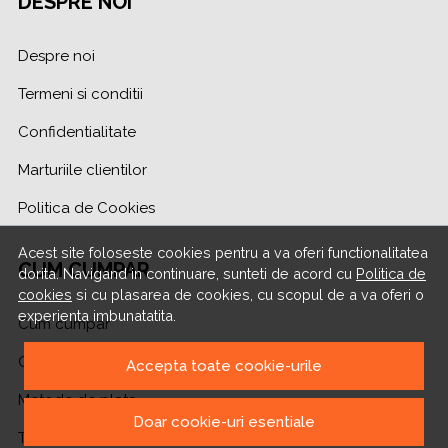
DESPRE NOI
Despre noi
Termeni si conditii
Confidentialitate
Marturiile clientilor
Politica de Cookies
Acest site foloseste cookies pentru a va oferi functionalitatea
CUM CUMPAR
dorita. Navigand in continuare, sunteti de acord cu
Politica de
cookies
si cu plasarea de cookies, cu scopul de a va oferi o
experienta imbunatatita.
Cum cumpar
Cosul meu
Accepta toate cookie-urile
Metode de plata
Doar cookie-uri esentiale
Transport si retururi