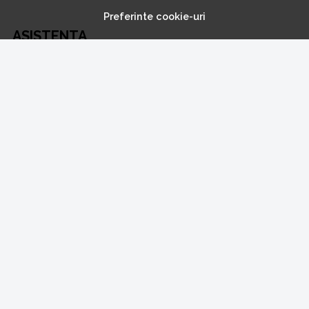
Preferinte cookie-uri
ASISTENTA
Contacteaza-ne
Intrebari frecvente
Harta site
ANPC
Solutionarea litigiilor
CONT CLIENT
Contul meu
Inregistrare