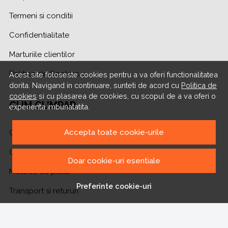
Termeni si conditii
Confidentialitate
Marturiile clientilor
Politica de Cookies
Acest site foloseste cookies pentru a va oferi functionalitatea
dorita. Navigand in continuare, sunteti de acord cu
Politica de
cookies
si cu plasarea de cookies, cu scopul de a va oferi o
CUM CUMPAR
experienta imbunatatita.
Accepta toate cookie-urile
Cum cumpar
Cosul meu
Doar cookie-uri esentiale
Metode de plata
Preferinte cookie-uri
Transport si retururi
ASISTENTA