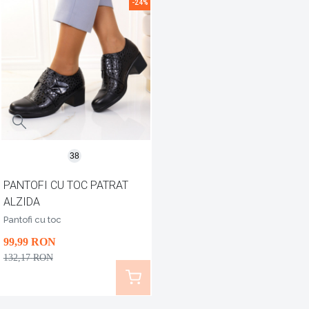
-24%
38
PANTOFI CU TOC PATRAT
ALZIDA
Pantofi cu toc
99
,99
RON
132
,17
RON