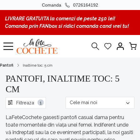
Comanda
0726164192
LIVRARE GRATUITA la comenzi de peste 250 lei!
Comanda prin FANbox si ridici comanda cand vrei tu!
Pantofi
Inaltime toc: 5 cm
PANTOFI, INALTIME TOC: 5
CM
Filtreaza
1
LaFeteCochete gasesti pantofi casual dama pentru
toate momentele din viața unei femei. Indiferent unde
vă îndreptați sau la ce eveniment participati, la noi gasiti
pantofii casual de care aveți nevoie pentru orice