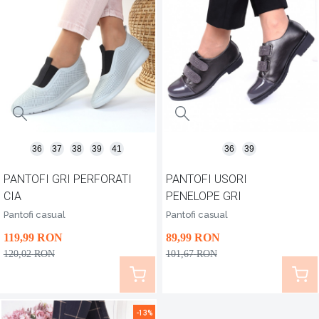
36
37
38
39
41
36
39
PANTOFI GRI PERFORATI
PANTOFI USORI
CIA
PENELOPE GRI
Pantofi casual
Pantofi casual
119
,99
RON
89
,99
RON
120
,02
RON
101
,67
RON
-13%