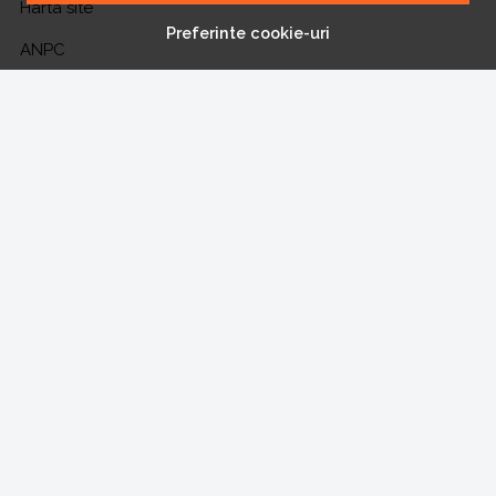
Harta site
Preferinte cookie-uri
ANPC
Solutionarea litigiilor
CONT CLIENT
Contul meu
Inregistrare
Recuperare parola
Istoric comenzi
Produse favorite
NE GASESTI PE