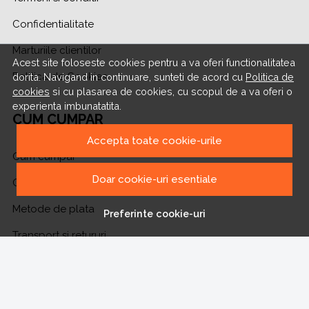
Confidentialitate
Marturiile clientilor
Acest site foloseste cookies pentru a va oferi functionalitatea
Politica de Cookies
dorita. Navigand in continuare, sunteti de acord cu
Politica de
cookies
si cu plasarea de cookies, cu scopul de a va oferi o
experienta imbunatatita.
CUM CUMPAR
Accepta toate cookie-urile
Cum cumpar
Doar cookie-uri esentiale
Cosul meu
Metode de plata
Preferinte cookie-uri
Transport si retururi
ASISTENTA