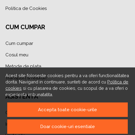
Politica de Cookies
CUM CUMPAR
Cum cumpar
Cosul meu
Metode de plata
Acest site foloseste cookies pentru a va oferi functionalitatea
Transport si retururi
dorita. Navigand in continuare, sunteti de acord cu
Politica de
cookies
si cu plasarea de cookies, cu scopul de a va oferi o
experienta imbunatatita.
ASISTENTA
Accepta toate cookie-urile
Contacteaza-ne
Intrebari frecvente
Doar cookie-uri esentiale