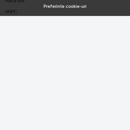
Harta site
Preferinte cookie-uri
ANPC
Solutionarea litigiilor
CONT CLIENT
Contul meu
Inregistrare
Recuperare parola
Istoric comenzi
Produse favorite
NE GASESTI PE