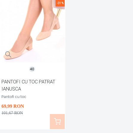
-31%
40
PANTOFI CU TOC PATRAT
IANUSCA
Pantofi cu toc
69
,99
RON
101
,67
RON