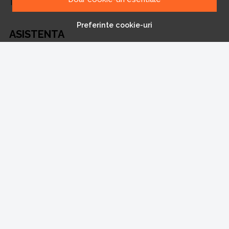
Transport si retururi
Preferinte cookie-uri
ASISTENTA
Contacteaza-ne
Intrebari frecvente
Harta site
ANPC
Solutionarea litigiilor
CONT CLIENT
Contul meu
Inregistrare