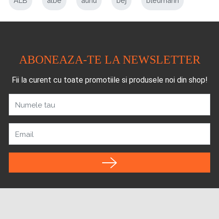
ALB
albe
auriu
bej
bleumarin
ABONEAZA-TE LA NEWSLETTER
Fii la curent cu toate promotiile si produsele noi din shop!
Numele tau
Email