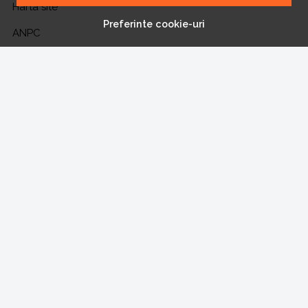
Harta site
Preferinte cookie-uri
ANPC
Solutionarea litigiilor
CONT CLIENT
Contul meu
Inregistrare
Recuperare parola
Istoric comenzi
Produse favorite
NE GASESTI PE