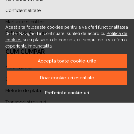
Confidentialitate
Marturiile clientilor
Acest site foloseste cookies pentru a va oferi functionalitatea
Politica de Cookies
dorita. Navigand in continuare, sunteti de acord cu
Politica de
cookies
si cu plasarea de cookies, cu scopul de a va oferi o
experienta imbunatatita.
CUM CUMPAR
Accepta toate cookie-urile
Cum cumpar
Doar cookie-uri esentiale
Cosul meu
Metode de plata
Preferinte cookie-uri
Transport si retururi
ASISTENTA