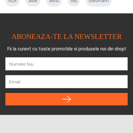
ALB
albe
auriu
bej
bleumarin
ABONEAZA-TE LA NEWSLETTER
Fii la curent cu toate promotiile si produsele noi din shop!
Numele tau
Email