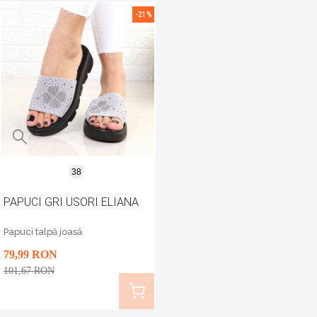
-21%
38
PAPUCI GRI USORI ELIANA
Papuci talpă joasă
79
,99
RON
101
,67
RON