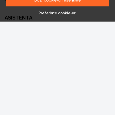
Doar cookie-uri esentiale
Transport si retururi
Preferinte cookie-uri
ASISTENTA
Contacteaza-ne
Intrebari frecvente
Harta site
ANPC
Solutionarea litigiilor
CONT CLIENT
Contul meu
Inregistrare