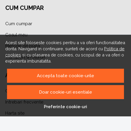
CUM CUMPAR
Cum cumpar
Cosul meu
Acest site foloseste cookies pentru a va oferi functionalitatea
Metode de plata
dorita. Navigand in continuare, sunteti de acord cu
Politica de
cookies
si cu plasarea de cookies, cu scopul de a va oferi o
Transport si retururi
experienta imbunatatita.
ASISTENTA
Accepta toate cookie-urile
Contacteaza-ne
Doar cookie-uri esentiale
Intrebari frecvente
Preferinte cookie-uri
Harta site
ANPC