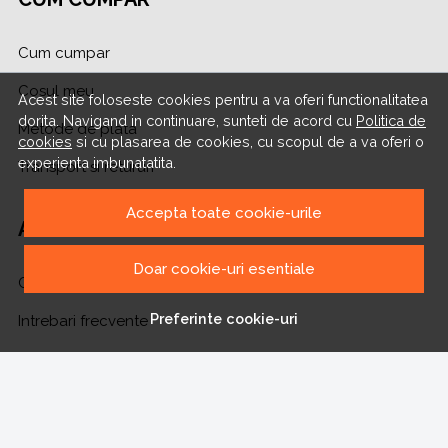
Cum cumpar
Cosul meu
Acest site foloseste cookies pentru a va oferi functionalitatea
dorita. Navigand in continuare, sunteti de acord cu
Politica de
Metode de plata
cookies
si cu plasarea de cookies, cu scopul de a va oferi o
experienta imbunatatita.
Transport si retururi
Accepta toate cookie-urile
ASISTENTA
Doar cookie-uri esentiale
Contacteaza-ne
Preferinte cookie-uri
Intrebari frecvente
Harta site
ANPC
Solutionarea litigiilor