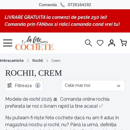
Comanda
0726164192
LIVRARE GRATUITA la comenzi de peste 250 lei!
Comanda prin FANbox si ridici comanda cand vrei tu!
Imbracaminte
Rochii
Crem
ROCHII, CREM
Filtreaza
1
Modele de
rochii
2025 🎀 Comanda online rochia
preferata iar noi o livram rapid la tine acasa! ✅
Nu puteam fi niște fete cochete dacă nu am fi adus în
magazinul nostru și rochii, nu? Până la urmă, definiția