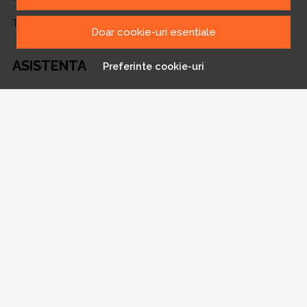
Transport si retururi
Doar cookie-uri esentiale
ASISTENTA
Preferinte cookie-uri
Contacteaza-ne
Intrebari frecvente
Harta site
ANPC
Solutionarea litigiilor
CONT CLIENT
Contul meu