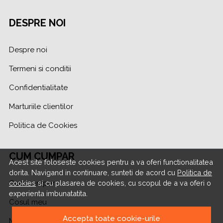
DESPRE NOI
Despre noi
Termeni si conditii
Confidentialitate
Marturiile clientilor
Politica de Cookies
CUM CUMPAR
Acest site foloseste cookies pentru a va oferi functionalitatea
dorita. Navigand in continuare, sunteti de acord cu
Politica de
cookies
si cu plasarea de cookies, cu scopul de a va oferi o
Cum cumpar
experienta imbunatatita.
Cosul meu
Accepta toate cookie-urile
Metode de plata