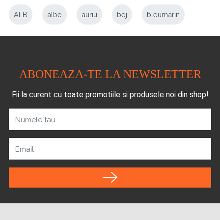
ALB
albe
auriu
bej
bleumarin
ABONEAZA-TE LA NEWSLETTER
Fii la curent cu toate promotiile si produsele noi din shop!
Numele tau
Email