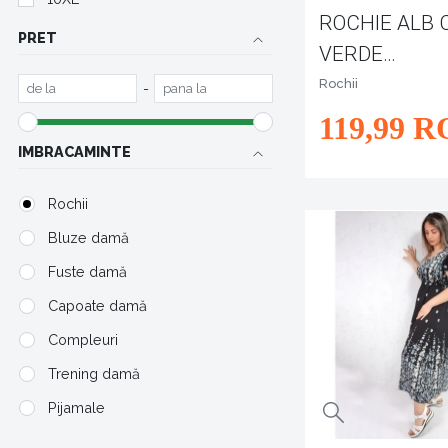
ROCHIE ALB 
PRET
VERDE
NERIMANA
Rochii
-
119
,99
R
IMBRACAMINTE
Rochii
Bluze damă
Fuste damă
Capoate damă
Compleuri
Trening damă
Pijamale