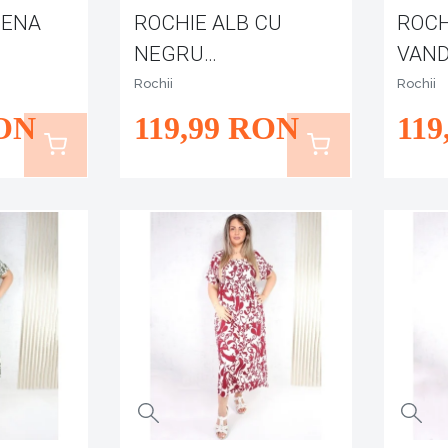
BENA
ROCHIE ALB CU
ROCH
NEGRU
VAN
NERIMANA
Rochii
Rochii
ON
119
,99
RON
119