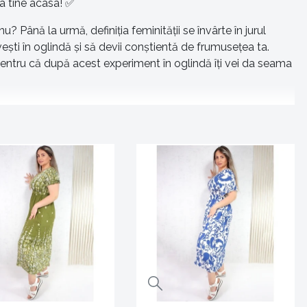
la tine acasa! ✅
 Până la urmă, definiția feminității se învârte în jurul
vești în oglindă și să devii conștientă de frumusețea ta.
 pentru că după acest experiment în oglindă îți vei da seama
poți îmbrăca doar la ocazii speciale, rochii cu care mergi la
te pun în valoare la fel de bine. Așa că, alege rochia pentru
e, rochii potrivite pentru toate gusturile și preferințele.
mult visată!