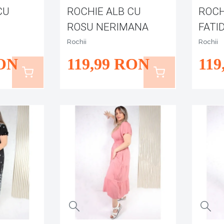
CU
ROCHIE ALB CU
ROCH
ROSU NERIMANA
FATI
Rochii
Rochii
ON
119
,99
RON
119