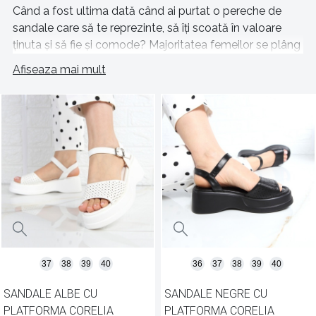
Când a fost ultima dată când ai purtat o pereche de
sandale care să te reprezinte, să îți scoată în valoare
ținuta și să fie și comode? Majoritatea femeilor se plâng
de bătături și picioare obosite în sezonul cald, iar acest
Afiseaza mai mult
lucru se întâmplă doar din cauza unei perechi de
încălțăminte nepotrivite. Așa că, dacă nu ai în garderobă
o pereche de sandale pe care atunci când le încalți simți
că mergi pe nori, aruncă o privire pe oferta noastră de
sandale de vară!
Sandale pentru toate gusturile și preferințele
Sandale joase potrivite pentru plimbări, sandale cu
platformă potrivite pentru mersul la birou, sandale cu
toc înalt potrivite pentru evenimente speciale – pe
toate le vei găsi în magazinul lafetecochete.ro, la un
37
38
39
40
36
37
38
39
40
preț foarte bun! Plasează o comanda acum și
descoperă beneficiile pe care ți le oferim!
SANDALE ALBE CU
SANDALE NEGRE CU
PLATFORMA CORELIA
PLATFORMA CORELIA
Descoperă o varietate mare de sandale