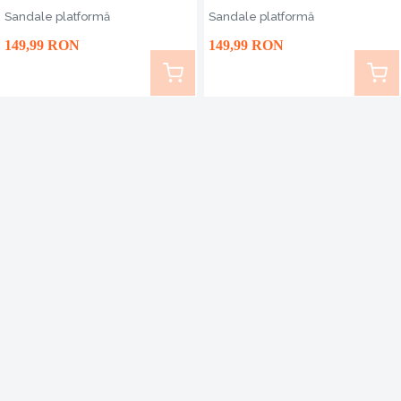
Sandale platformă
Sandale platformă
Ești o fire îndrăzneață? Optează pentru o pereche de
149
,99
RON
149
,99
RON
sandale galbene sau roșii! Ești o fire conservatoare? Ai
multe modele de sandale clasice, în nuanțe nude, pe
care le poți încerca. În magazinul nostru vei găsi
sandalele pe care ți le dorești – confortabile, rezistente
și cu un aspect modern. Poți fi sigură că vor fi remarcate
instant atunci când te întâlnești cu prietenele tale, așa
că, spune-le și lor de unde le ai!