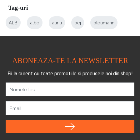
Tag-uri
ALB
albe
auriu
bej
bleumarin
ABONEAZA-TE LA NEWSLETTER
Fii la curent cu toate promotiile si produsele noi din shop!
Numele tau
Email