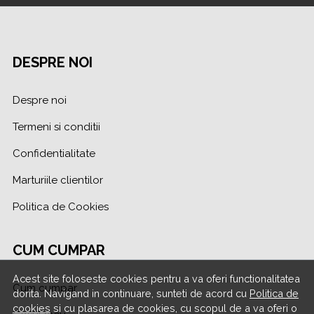
DESPRE NOI
Despre noi
Termeni si conditii
Confidentialitate
Marturiile clientilor
Politica de Cookies
CUM CUMPAR
Acest site foloseste cookies pentru a va oferi functionalitatea
Cum cumpar
dorita. Navigand in continuare, sunteti de acord cu
Politica de
cookies
si cu plasarea de cookies, cu scopul de a va oferi o