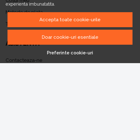
Cosul meu
experienta imbunatatita.
Metode de plata
Accepta toate cookie-urile
Transport si retururi
Doar cookie-uri esentiale
ASISTENTA
Preferinte cookie-uri
Contacteaza-ne
Intrebari frecvente
Harta site
ANPC
Solutionarea litigiilor
CONT CLIENT