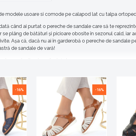
e modele usoare si comode pe calapod lat cu talpa ortopedic
ată când ai purtat o pereche de sandale care să te reprezinte, 
 se plâng de bătături și picioare obosite în sezonul cald, iar
ivite. Așa că, dacă nu ai în garderobă o pereche de sandale pe 
oastră de sandale de vară!
ate gusturile și preferințele
ite pentru plimbări, sandale cu platformă potrivite pentru mers
 – pe toate le vei găsi în magazinul lafetecochete.ro, la u
i le oferim!
-16%
-16%
etate mare de sandale
eață? Optează pentru o pereche de sandale galbene sau roșii!
ude, pe care le poți încerca. În magazinul nostru vei găsi sandal
fi sigură că vor fi remarcate instant atunci când te întâlnești c