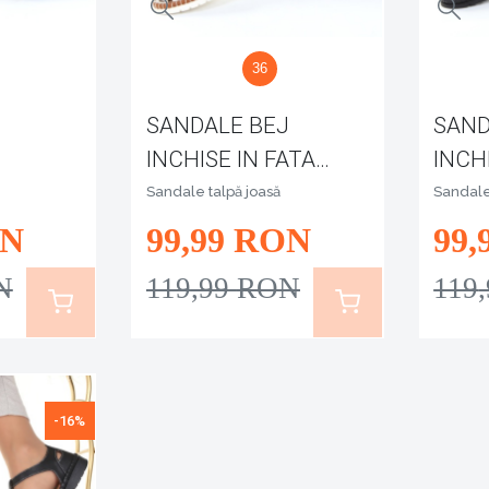
36
SANDALE BEJ
SAND
INCHISE IN FATA
INCH
ATA
LANI
LANI
Sandale talpă joasă
Sandale
N
99
,99
RON
99
,
N
119
,99
RON
119
-16%