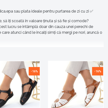
a,epa sau plata ideale pentru purtarea de zi cu zi ✅
să îți scoată în valoare ținuta și să fie și comode?
 acest lucru se întâmplă doar din cauza unei perechi de
care atunci când le încalți simți că mergi pe nori, aruncă o
ul la birou, sandale cu toc înalt potrivite pentru
n preț foarte bun! Plasează o comanda acum și descoperă
-16%
-16%
 Ești o fire conservatoare? Ai multe modele de sandale
ele pe care ți le dorești – confortabile, rezistente și cu un
u prietenele tale, așa că, spune-le și lor de unde le ai!