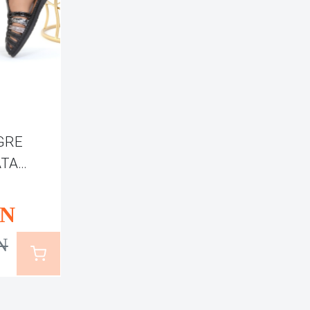
GRE
ATA
N
N