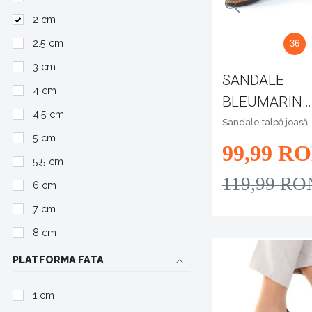
2 cm
2.5 cm
36
3 cm
SANDALE
4 cm
BLEUMARIN
4.5 cm
INCHISE IN F
Sandale talpă joasă
5 cm
LANI
99
,99
RO
5.5 cm
119
,99
RO
6 cm
7 cm
8 cm
PLATFORMA FATA
1 cm