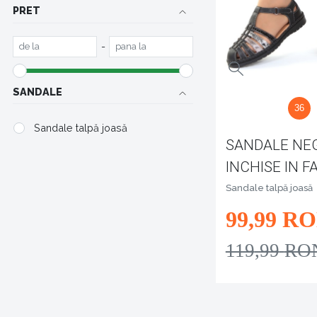
PRET
-
SANDALE
36
Sandale talpă joasă
SANDALE NE
INCHISE IN F
GAYA
Sandale talpă joasă
99
,99
RO
119
,99
RO