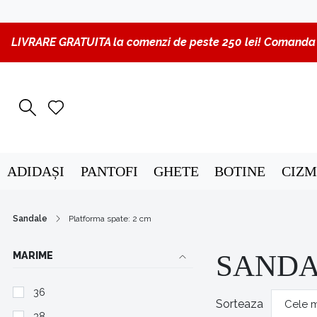
LIVRARE GRATUITA la comenzi de peste 250 lei! Comanda p
ADIDAȘI
PANTOFI
GHETE
BOTINE
CIZM
Sandale
Platforma spate: 2 cm
MARIME
SANDA
36
Sorteaza
38