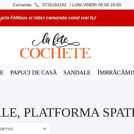
/ LUNI-VINERI 08:00-16:00
Comanda
0726164192
rin FANbox si ridici comanda cand vrei tu!
E
PAPUCI DE CASĂ
SANDALE
ÎMBRĂCĂMI
LE, PLATFORMA SPATE