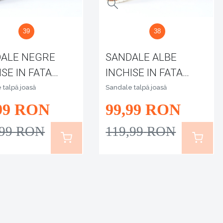
39
38
ALE NEGRE
SANDALE ALBE
ISE IN FATA
INCHISE IN FATA
LANI
 talpă joasă
Sandale talpă joasă
99
RON
99
,99
RON
,99
RON
119
,99
RON