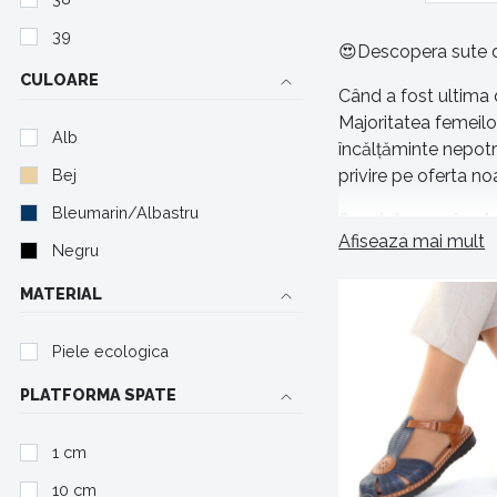
39
😍Descopera sute d
CULOARE
Când a fost ultima d
Majoritatea femeilor
Alb
încălțăminte nepotr
Bej
privire pe oferta n
Bleumarin/Albastru
Sandale pentru to
Afiseaza mai mult
Negru
Sandale joase potriv
evenimente speciale
MATERIAL
beneficiile pe care ț
Piele ecologica
Descoperă o vari
PLATFORMA SPATE
Ești o fire îndrăzn
clasice, în nuanțe n
1 cm
aspect modern. Poți 
10 cm