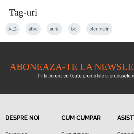
Tag-uri
ALB
albe
auriu
bej
bleumarin
ABONEAZA-TE LA NEWSL
Fii la curent cu toate promotiile si produsele 
DESPRE NOI
CUM CUMPAR
ASIS
Despre noi
Cum cumpar
Contac