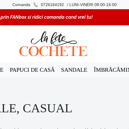
/ LUNI-VINERI 08:00-16:00
Comanda
0726164192
rin FANbox si ridici comanda cand vrei tu!
E
PAPUCI DE CASĂ
SANDALE
ÎMBRĂCĂMI
LE, CASUAL