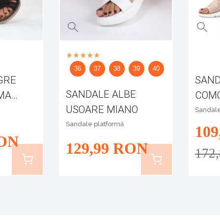
36
37
38
39
40
GRE
SAN
SANDALE ALBE
MA
COMO
USOARE MIANO
RAN
Sandale
Sandale platformă
109
ON
129
,99
RON
172