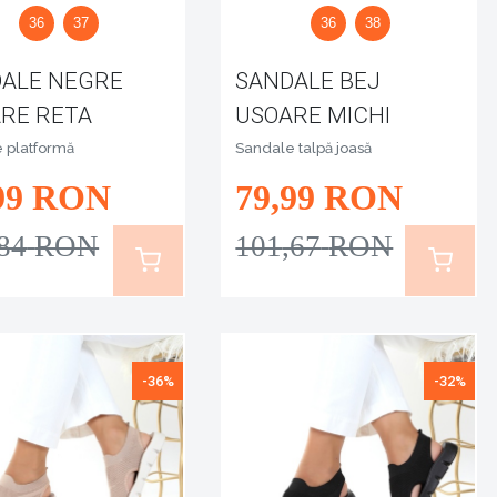
36
37
36
38
ALE NEGRE
SANDALE BEJ
RE RETA
USOARE MICHI
 platformă
Sandale talpă joasă
99
RON
79
,99
RON
,84
RON
101
,67
RON
-36%
-32%