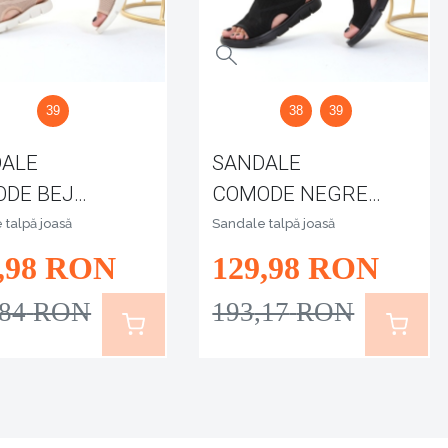
39
38
39
DALE
SANDALE
DE BEJ
COMODE NEGRE
A
RANA
 talpă joasă
Sandale talpă joasă
,98
RON
129
,98
RON
,84
RON
193
,17
RON