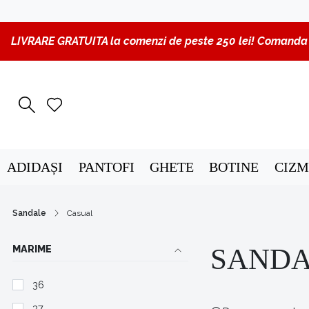
LIVRARE GRATUITA la comenzi de peste 250 lei! Comanda p
ADIDAȘI
PANTOFI
GHETE
BOTINE
CIZM
Sandale
Casual
MARIME
SANDA
36
37