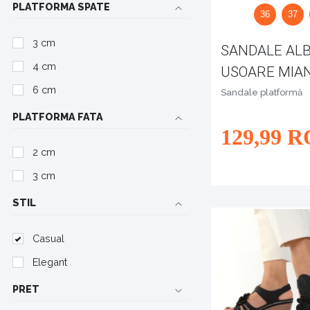
PLATFORMA SPATE
36
37
3 cm
SANDALE AL
4 cm
USOARE MIA
6 cm
Sandale platformă
PLATFORMA FATA
129
,99
R
2 cm
3 cm
STIL
Casual
Elegant
PRET