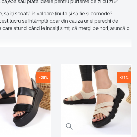
a,epa sau plata ideale pentru purtarea de zi cu zi ✅
să îți scoată în valoare ținuta și să fie și comode?
 acest lucru se întâmplă doar din cauza unei perechi de
care atunci când le încalți simți că mergi pe nori, aruncă o
ul la birou, sandale cu toc înalt potrivite pentru
n preț foarte bun! Plasează o comanda acum și descoperă
-28%
-21%
 Ești o fire conservatoare? Ai multe modele de sandale
ele pe care ți le dorești – confortabile, rezistente și cu un
u prietenele tale, așa că, spune-le și lor de unde le ai!