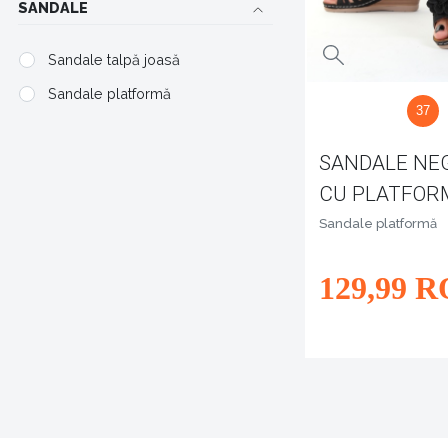
SANDALE
Sandale talpă joasă
Sandale platformă
37
SANDALE NE
CU PLATFOR
SAKURA
Sandale platformă
129
,99
R