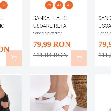
38
39
40
41
BE
SANDALE ALBE
SAND
NO
USOARE RETA
USOA
Sandale platformă
Sandale
79
,99
RON
79
,
ON
111
,84
RON
111