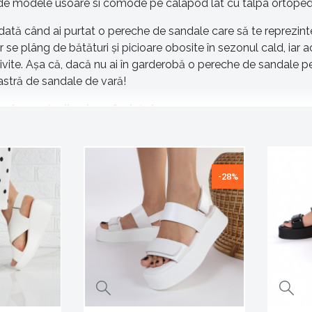
e modele usoare si comode pe calapod lat cu talpa ortopedic
ată când ai purtat o pereche de sandale care să te reprezinte, 
 se plâng de bătături și picioare obosite în sezonul cald, iar
ivite. Așa că, dacă nu ai în garderobă o pereche de sandale pe 
oastră de sandale de vară!
ate gusturile și preferințele
ite pentru plimbări, sandale cu platformă potrivite pentru mers
 – pe toate le vei găsi în magazinul lafetecochete.ro, la u
i le oferim!
-28%
etate mare de sandale
eață? Optează pentru o pereche de sandale galbene sau roșii!
ude, pe care le poți încerca. În magazinul nostru vei găsi sandal
fi sigură că vor fi remarcate instant atunci când te întâlnești c