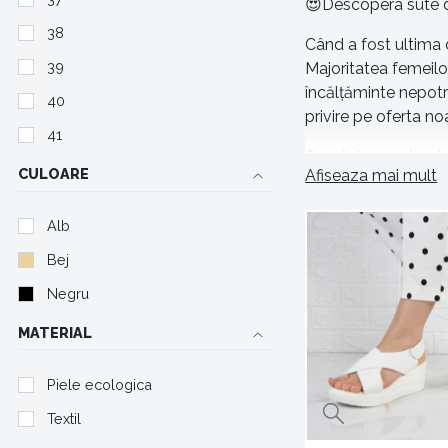
😍Descopera sute d
38
Când a fost ultima d
39
Majoritatea femeilor
încălțăminte nepotr
40
privire pe oferta n
41
Sandale pentru to
CULOARE
Afiseaza mai mult
Sandale joase potriv
evenimente speciale
Alb
beneficiile pe care ț
Bej
Descoperă o vari
Negru
Ești o fire îndrăzn
MATERIAL
clasice, în nuanțe n
aspect modern. Poți 
Piele ecologica
Textil