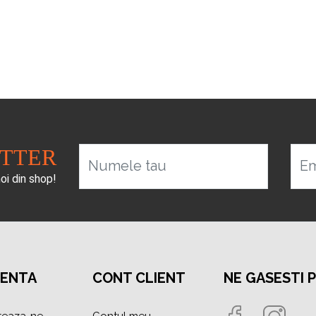
ETTER
Numele tau
Em
noi din shop!
TENTA
CONT CLIENT
NE GASESTI 
teaza-ne
Contul meu