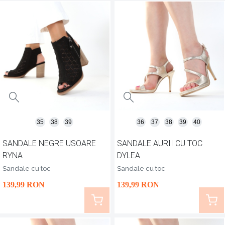
35
38
39
36
37
38
39
40
SANDALE NEGRE USOARE
SANDALE AURII CU TOC
RYNA
DYLEA
Sandale cu toc
Sandale cu toc
139
,99
RON
139
,99
RON