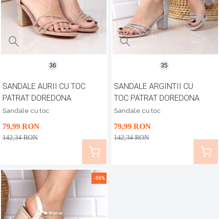
36
35
SANDALE AURII CU TOC
SANDALE ARGINTII CU
PATRAT DOREDONA
TOC PATRAT DOREDONA
Sandale cu toc
Sandale cu toc
79
,99
RON
79
,99
RON
142
,34
RON
142
,34
RON
-36%