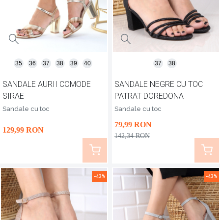
35
36
37
38
39
40
37
38
SANDALE AURII COMODE
SANDALE NEGRE CU TOC
SIRAE
PATRAT DOREDONA
Sandale cu toc
Sandale cu toc
79
,99
RON
129
,99
RON
142
,34
RON
-43%
-43%