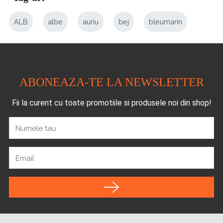
ALB
albe
auriu
bej
bleumarin
ABONEAZA-TE LA NEWSLETTER
Fii la curent cu toate promotiile si produsele noi din shop!
Numele tau
Email