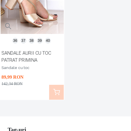
36
37
38
39
40
SANDALE AURII CU TOC
PATRAT PRIMINA
Sandale cu toc
89
,99
RON
142
,34
RON
Tag-uri