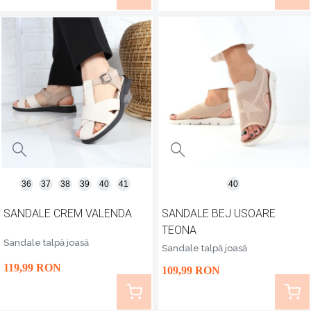
36
37
38
39
40
41
40
SANDALE CREM VALENDA
SANDALE BEJ USOARE
TEONA
Sandale talpă joasă
Sandale talpă joasă
119
,99
RON
109
,99
RON