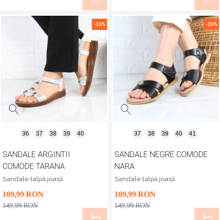
-26%
-26%
36
37
38
39
40
37
38
39
40
41
SANDALE ARGINTII
SANDALE NEGRE COMODE
COMODE TARANA
NARA
Sandale talpă joasă
Sandale talpă joasă
109
,99
RON
109
,99
RON
149
,99
RON
149
,99
RON