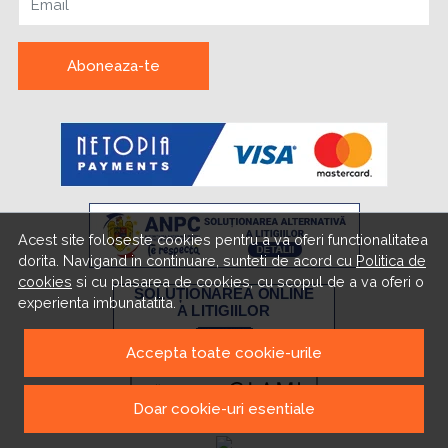
Email
Aboneaza-te
Acest site foloseste cookies pentru a va oferi functionalitatea
dorita. Navigand in continuare, sunteti de acord cu
Politica de
cookies
si cu plasarea de cookies, cu scopul de a va oferi o
experienta imbunatatita.
Accepta toate cookie-urile
Doar cookie-uri esentiale