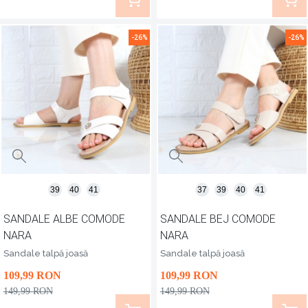
-26%
-26%
39
40
41
37
39
40
41
SANDALE ALBE COMODE
SANDALE BEJ COMODE
NARA
NARA
Sandale talpă joasă
Sandale talpă joasă
109
,99
RON
109
,99
RON
149
,99
RON
149
,99
RON