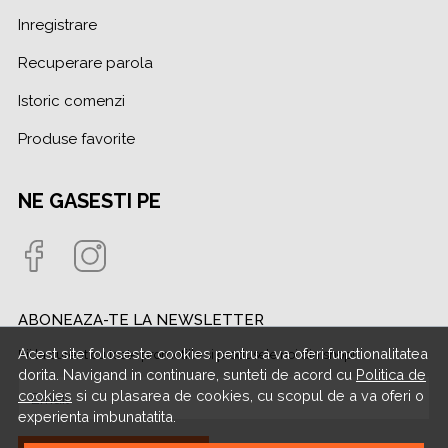
Inregistrare
Recuperare parola
Istoric comenzi
Produse favorite
NE GASESTI PE
ABONEAZA-TE LA NEWSLETTER
Acest site foloseste cookies pentru a va oferi functionalitatea
Fii la curent cu toate promotiile si produsele noi din shop!
dorita. Navigand in continuare, sunteti de acord cu
Politica de
cookies
si cu plasarea de cookies, cu scopul de a va oferi o
Email
experienta imbunatatita.