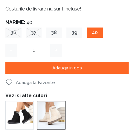
Costurile de livrare nu sunt incluse!
MARIME:
40
36
37
38
39
40
−
+
Adauga in cos
Adauga la Favorite
Vezi si alte culori