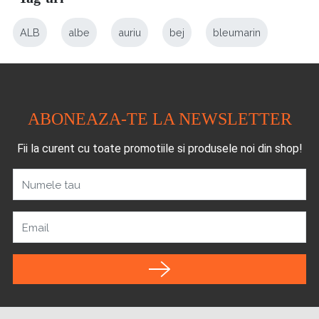
ALB
albe
auriu
bej
bleumarin
ABONEAZA-TE LA NEWSLETTER
Fii la curent cu toate promotiile si produsele noi din shop!
Numele tau
Email