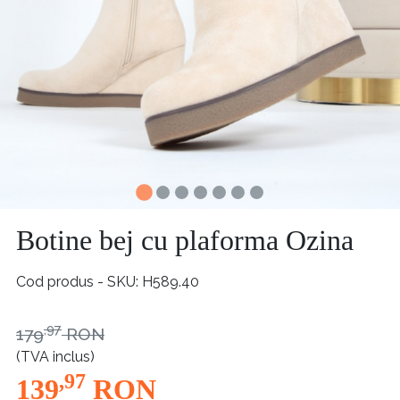
Botine bej cu plaforma Ozina
Cod produs - SKU
H589.40
,97
179
RON
(TVA inclus)
,97
139
RON