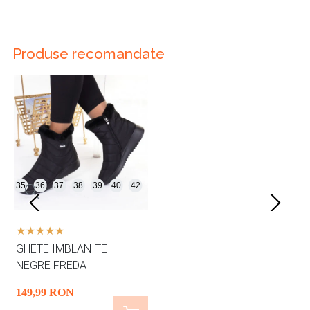
Produse recomandate
35
36
37
38
39
40
42
GHETE IMBLANITE
NEGRE FREDA
149
,99
RON