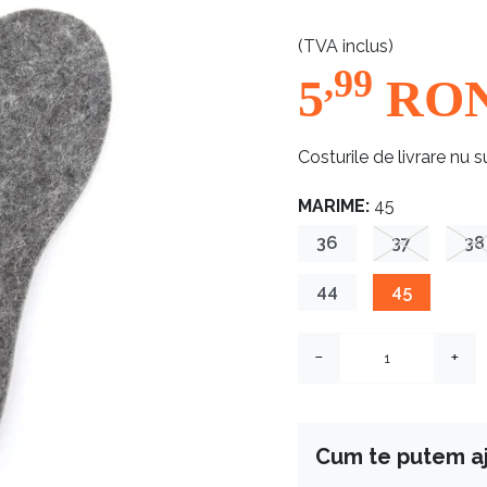
(TVA inclus)
,99
5
RO
Costurile de livrare nu s
MARIME:
45
36
37
38
44
45
−
+
Cum te putem a