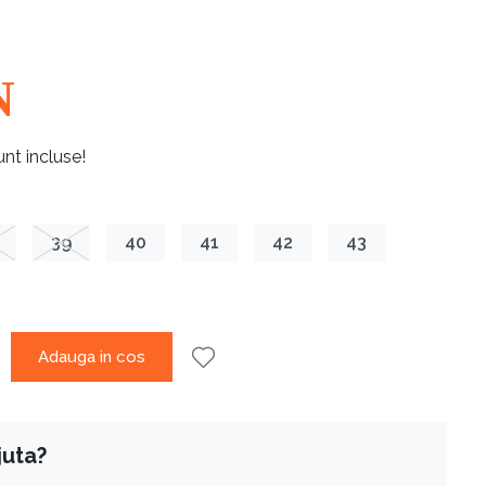
N
unt incluse!
39
40
41
42
43
Adauga in cos
juta?