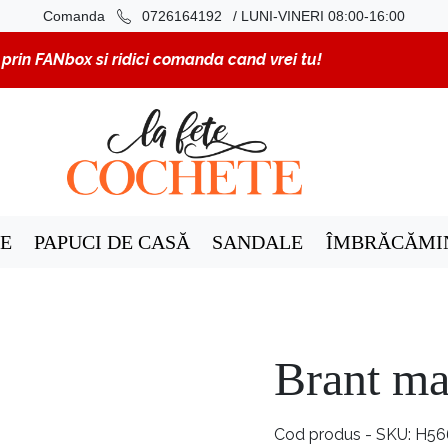
/ LUNI-VINERI 08:00-16:00
Comanda
0726164192
rin FANbox si ridici comanda cand vrei tu!
E
PAPUCI DE CASĂ
SANDALE
ÎMBRĂCĂMI
Brant mat
Cod produs - SKU
H56