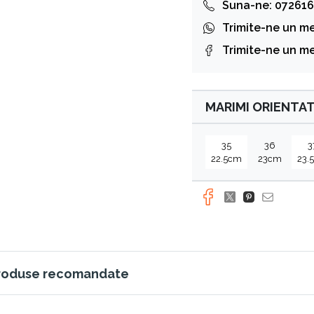
Suna-ne: 072616
Trimite-ne un m
Trimite-ne un m
MARIMI ORIENTAT
35
36
3
22.5cm
23cm
23.
roduse recomandate