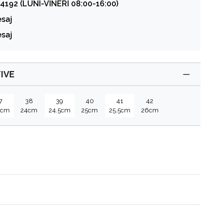
4192 (LUNI-VINERI 08:00-16:00)
esaj
esaj
IVE
7
38
39
40
41
42
5cm
24cm
24.5cm
25cm
25.5cm
26cm