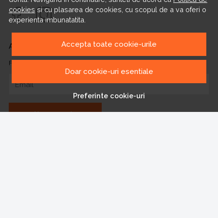
cookies
si cu plasarea de cookies, cu scopul de a va oferi o
experienta imbunatatita.
Accepta toate cookie-urile
ABONEAZA-TE LA NEWSLETTER
Fii la curent cu toate promotiile si produsele noi din shop!
Doar cookie-uri esentiale
Email
Preferinte cookie-uri
Aboneaza-te