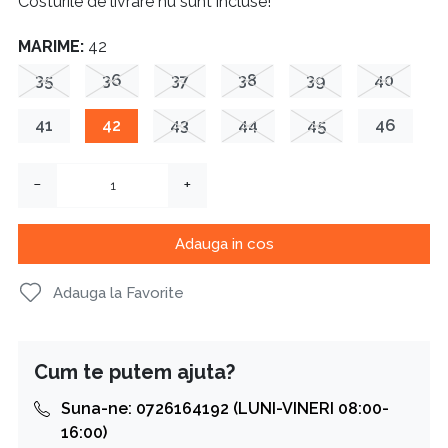
Costurile de livrare nu sunt incluse!
MARIME:
42
35
36
37
38
39
40
41
42
43
44
45
46
−
+
Adauga in cos
Adauga la Favorite
Cum te putem ajuta?
Suna-ne: 0726164192 (LUNI-VINERI 08:00-
16:00)