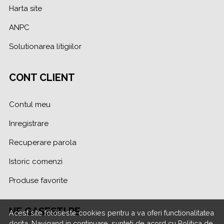
Harta site
ANPC
Solutionarea litigiilor
CONT CLIENT
Contul meu
Inregistrare
Recuperare parola
Istoric comenzi
Produse favorite
NE GASESTI PE
Acest site foloseste cookies pentru a va oferi functionalitatea
dorita. Navigand in continuare, sunteti de acord cu
Politica de