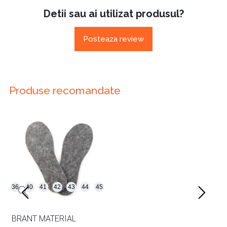
Detii sau ai utilizat produsul?
Posteaza review
Produse recomandate
36
40
41
42
43
44
45
BRANT MATERIAL