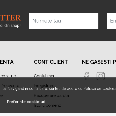
ETTER
Numele tau
Em
noi din shop!
TENTA
CONT CLIENT
NE GASESTI 
teaza-ne
Contul meu
i frecvente
Inregistrare
orita. Navigand in continuare, sunteti de acord cu
Politica de cookie
te
Recuperare parola
Preferinte cookie-uri
Istoric comenzi
area litigiilor
Produse favorite