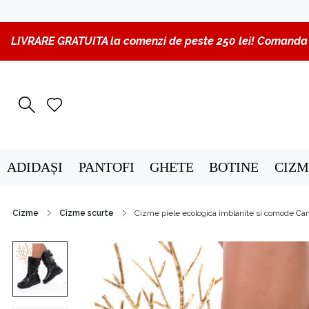
LIVRARE GRATUITA la comenzi de peste 250 lei! Comanda p
ADIDAȘI
PANTOFI
GHETE
BOTINE
CIZM
Cizme
Cizme scurte
Cizme piele ecologica imblanite si comode Ca