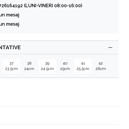
726164192 (LUNI-VINERI 08:00-16:00)
 un mesaj
 un mesaj
ENTATIVE
37
38
39
40
41
42
23.5cm
24cm
24.5cm
25cm
25.5cm
26cm