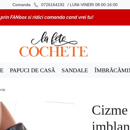
/ LUNI-VINERI 08:00-16:00
Comanda
0726164192
rin FANbox si ridici comanda cand vrei tu!
E
PAPUCI DE CASĂ
SANDALE
ÎMBRĂCĂMI
mila
Cizme 
imblan