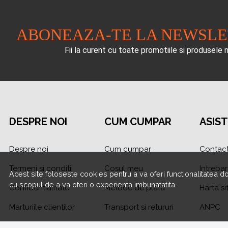
ABONEAZA-TE LA NEWSL
Fii la curent cu toate promotiile si produsele 
DESPRE NOI
CUM CUMPAR
ASIS
Despre noi
Cum cumpar
Contac
Termeni si conditii
Cosul meu
Intrebar
Acest site foloseste cookies pentru a va oferi functionalitatea d
cu scopul de a va oferi o experienta imbunatatita.
Confidentialitate
Metode de plata
Harta si
Marturiile clientilor
Transport si retururi
ANPC
Politica de Cookies
Solution