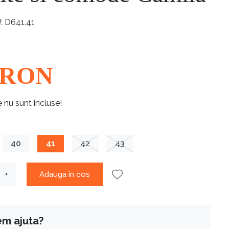
U
D641.41
RON
e nu sunt incluse!
40
41
42
43
Adauga in cos
+
em ajuta?