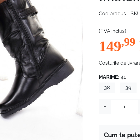
Cod produs - SK
(TVA inclus)
,99
149
Costurile de livrar
MARIME:
41
38
39
−
Cum te put