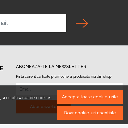
ail
ABONEAZA-TE LA NEWSLETTER
PE
Fii la curent cu toate promotiile si produsele noi din shop!
Email
Accepta toate cookie-urile
s
si cu plasarea de cookies,
Aboneaza-te
Doar cookie-uri esentiale