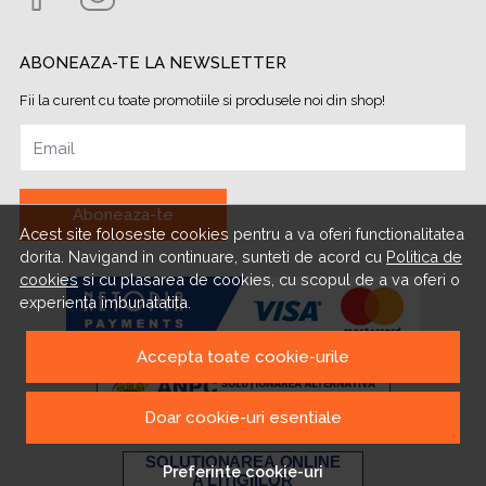
ABONEAZA-TE LA NEWSLETTER
Fii la curent cu toate promotiile si produsele noi din shop!
Email
Aboneaza-te
Acest site foloseste cookies pentru a va oferi functionalitatea
dorita. Navigand in continuare, sunteti de acord cu
Politica de
cookies
si cu plasarea de cookies, cu scopul de a va oferi o
experienta imbunatatita.
Accepta toate cookie-urile
Doar cookie-uri esentiale
Preferinte cookie-uri