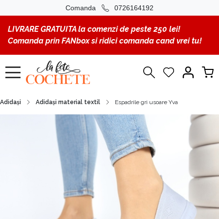
Comanda
0726164192
LIVRARE GRATUITA la comenzi de peste 250 lei!
Comanda prin FANbox si ridici comanda cand vrei tu!
Adidași
Adidași material textil
Espadrile gri usoare Yva