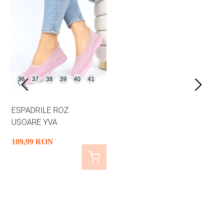
36
37
38
39
40
41
ESPADRILE ROZ
USOARE YVA
109
,99
RON