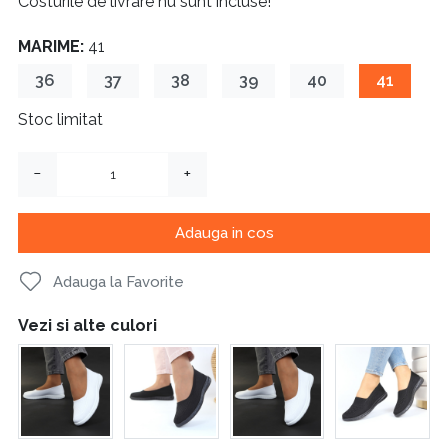
Costurile de livrare nu sunt incluse!
MARIME:
41
36
37
38
39
40
41
Stoc limitat
−
+
Adauga in cos
Adauga la Favorite
Vezi si alte culori