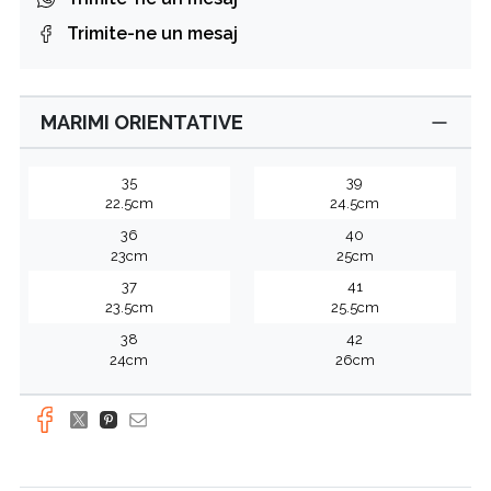
Trimite-ne un mesaj
MARIMI ORIENTATIVE
35
39
22.5cm
24.5cm
36
40
23cm
25cm
37
41
23.5cm
25.5cm
38
42
24cm
26cm