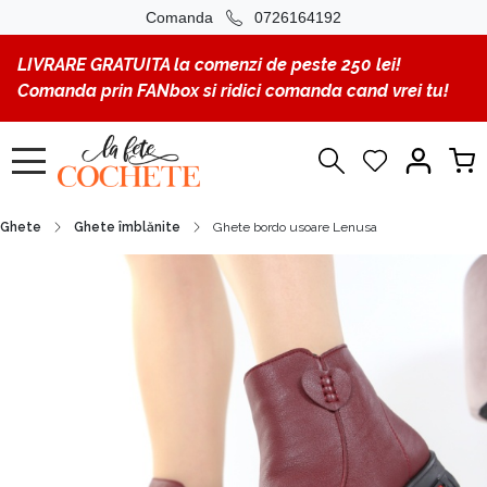
Comanda
0726164192
LIVRARE GRATUITA la comenzi de peste 250 lei!
Comanda prin FANbox si ridici comanda cand vrei tu!
Ghete
Ghete îmblănite
Ghete bordo usoare Lenusa