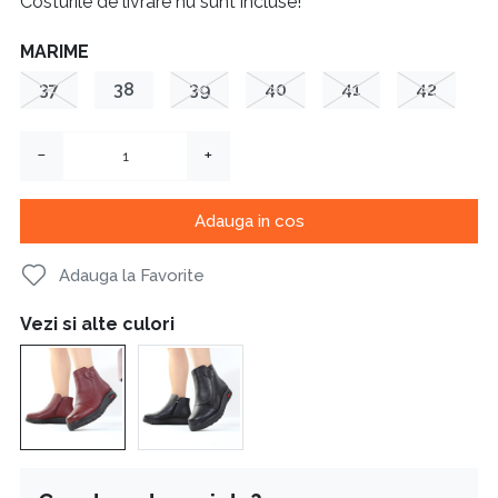
Costurile de livrare nu sunt incluse!
MARIME
37
38
39
40
41
42
−
+
Adauga in cos
Adauga la Favorite
Vezi si alte culori