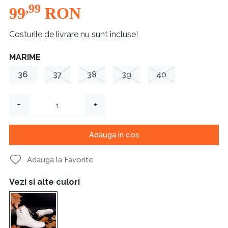
,99
99
RON
Costurile de livrare nu sunt incluse!
MARIME
36
37
38
39
40
−
+
Adauga in cos
Adauga la Favorite
Vezi si alte culori