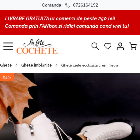
Comanda
0726164192
LIVRARE GRATUITA la comenzi de peste 250 lei!
Comanda prin FANbox si ridici comanda cand vrei tu!
Ghete
Ghete îmblănite
Ghete piele ecologica crem Nevia
24%