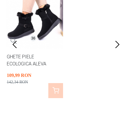
36
GHETE PIELE
ECOLOGICA ALEVA
109
,99
RON
142
,34
RON