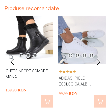
Produse recomandate
37
38
39
36
37
38
39
GHETE NEGRE COMODE
MONA
ADIDASI PIELE
ECOLOGICA ALBI
SIGINA
139
,98
RON
99
,99
RON