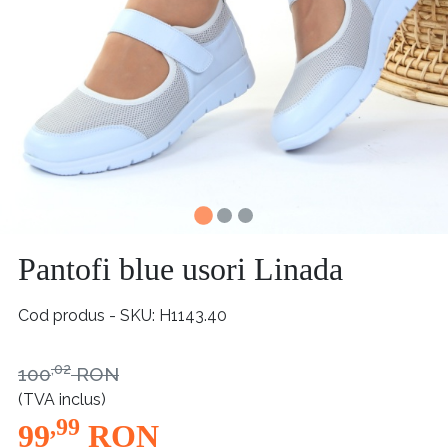
Pantofi blue usori Linada
Cod produs - SKU
H1143.40
,02
100
RON
(TVA inclus)
,99
99
RON