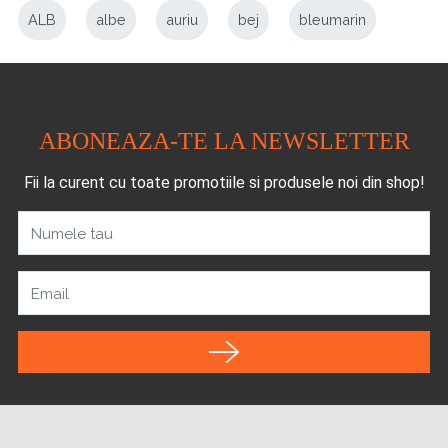
ALB
albe
auriu
bej
bleumarin
ABONEAZA-TE LA NEWSLETTER
Fii la curent cu toate promotiile si produsele noi din shop!
Numele tau
Email