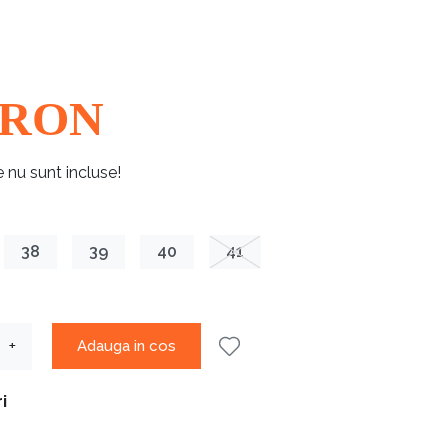
RON
e nu sunt incluse!
38
39
40
41
Adauga in cos
+
i