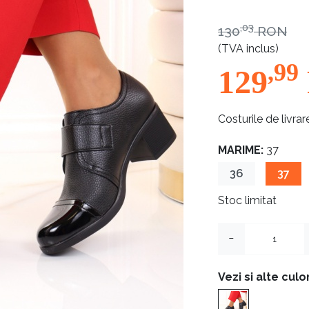
,03
130
RON
(TVA inclus)
,99
129
Costurile de livrar
MARIME:
37
36
37
Stoc limitat
−
Vezi si alte culor