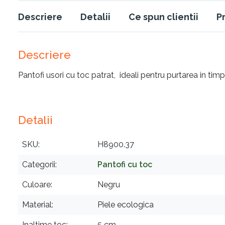
Descriere
Detalii
Ce spun clientii
P
Descriere
Pantofi usori cu toc patrat, ideali pentru purtarea in timp
Detalii
SKU
H8900.37
Categorii
Pantofi cu toc
Culoare
Negru
Material
Piele ecologica
Inaltime toc
5 cm