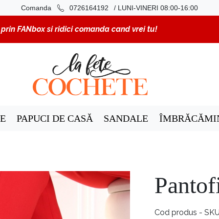
/ LUNI-VINERI 08:00-16:00
Comanda
0726164192
rin FANbox si ridici comanda cand vrei tu!
E
PAPUCI DE CASĂ
SANDALE
ÎMBRĂCĂMI
Pantofi
Cod produs - SK