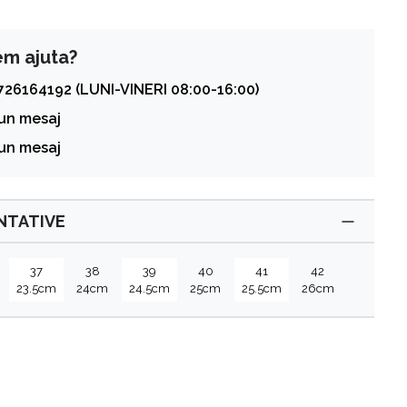
em ajuta?
726164192 (LUNI-VINERI 08:00-16:00)
 un mesaj
 un mesaj
ENTATIVE
37
38
39
40
41
42
23.5cm
24cm
24.5cm
25cm
25.5cm
26cm