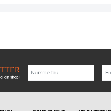
ETTER
Numele tau
Em
noi din shop!