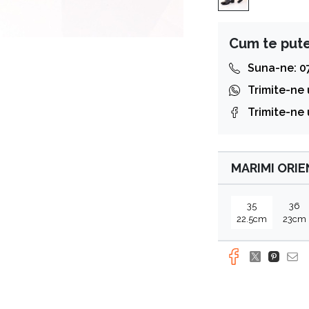
Cum te put
Suna-ne: 0
Trimite-ne
Trimite-ne
MARIMI ORI
35
36
22.5cm
23cm