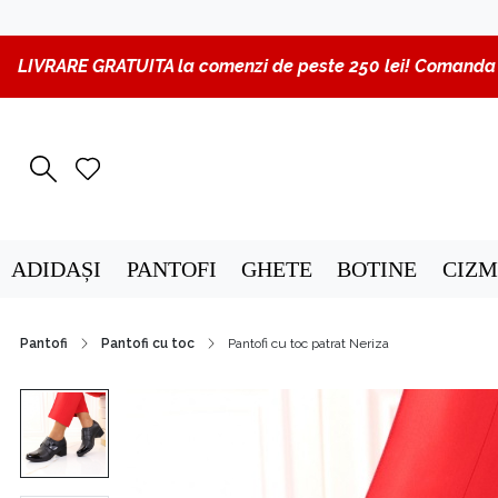
LIVRARE GRATUITA la comenzi de peste 250 lei! Comanda p
ADIDAȘI
PANTOFI
GHETE
BOTINE
CIZM
Pantofi
Pantofi cu toc
Pantofi cu toc patrat Neriza