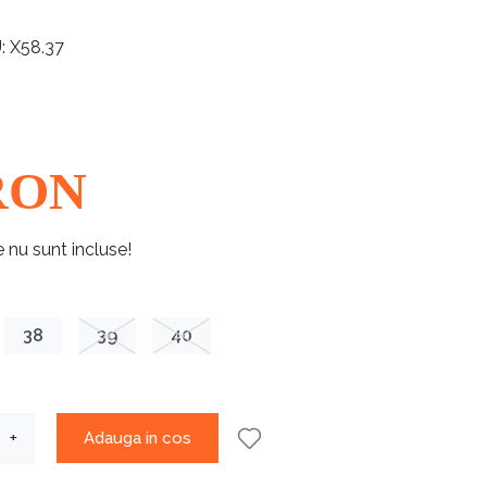
U
X58.37
RON
e nu sunt incluse!
38
39
40
Adauga in cos
+