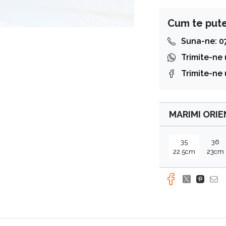
Cum te put
Suna-ne: 0
Trimite-ne
Trimite-ne
MARIMI ORI
35
36
22.5cm
23cm