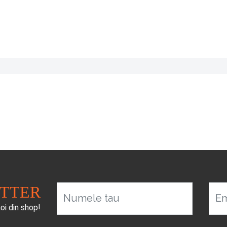
ETTER
Numele tau
Em
noi din shop!