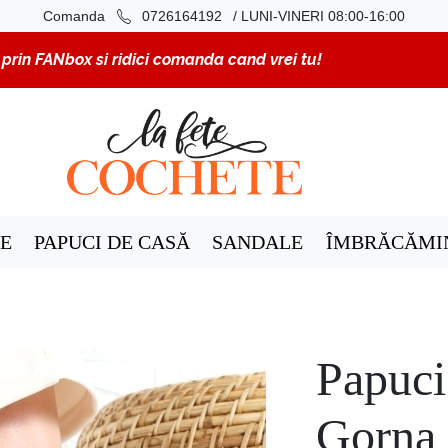
/ LUNI-VINERI 08:00-16:00
Comanda
0726164192
rin FANbox si ridici comanda cand vrei tu!
E
PAPUCI DE CASĂ
SANDALE
ÎMBRĂCĂMI
Papuci
Gorna