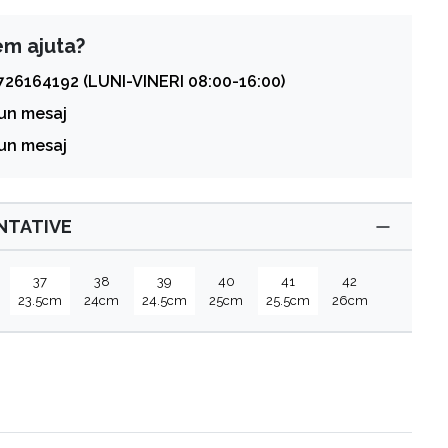
em ajuta?
726164192 (LUNI-VINERI 08:00-16:00)
 un mesaj
 un mesaj
ENTATIVE
37
38
39
40
41
42
23.5cm
24cm
24.5cm
25cm
25.5cm
26cm