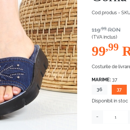
Cod produs - SK
,99
119
RON
(TVA inclus)
,99
99
Costurile de livrar
MARIME:
37
36
37
Disponibil in stoc
−