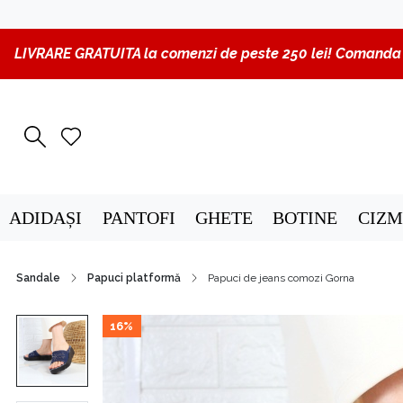
LIVRARE GRATUITA la comenzi de peste 250 lei! Comanda p
ADIDAȘI
PANTOFI
GHETE
BOTINE
CIZM
Sandale
Papuci platformă
Papuci de jeans comozi Gorna
16%