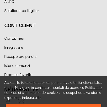
ANPC
Solutionarea litigiilor
CONT CLIENT
Contul meu
Inregistrare
Recuperare parola
Istoric comenzi
Produse favorite
Acest site foloseste cookies pentru a va oferi functionalitatea
dorita. Navigand in continuare, sunteti de acord cu
Politica de
NE GASESTI PE
cookies
si cu plasarea de cookies, cu scopul de a va oferi o
experienta imbunatatita.