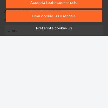
Accepta toate cookie-urile
ABONEAZA-TE LA NEWSLETTER
Doar cookie-uri esentiale
Fii la curent cu toate promotiile si produsele noi din shop!
Preferinte cookie-uri
Email
Aboneaza-te