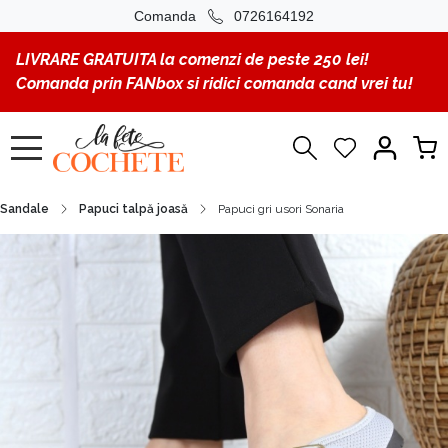
Comanda
0726164192
LIVRARE GRATUITA la comenzi de peste 250 lei!
Comanda prin FANbox si ridici comanda cand vrei tu!
Sandale
Papuci talpă joasă
Papuci gri usori Sonaria