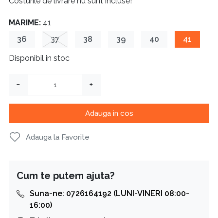
Costurile de livrare nu sunt incluse!
MARIME:
41
36
37
38
39
40
41
Disponibil in stoc
−
+
Adauga in cos
Adauga la Favorite
Cum te putem ajuta?
Suna-ne: 0726164192 (LUNI-VINERI 08:00-
16:00)