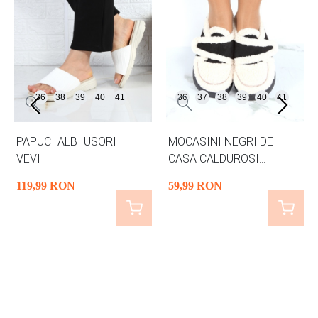
36
38
39
40
41
36
37
38
39
40
41
PAPUCI ALBI USORI
MOCASINI NEGRI DE
VEVI
CASA CALDUROSI
OVELY
119
,99
RON
59
,99
RON