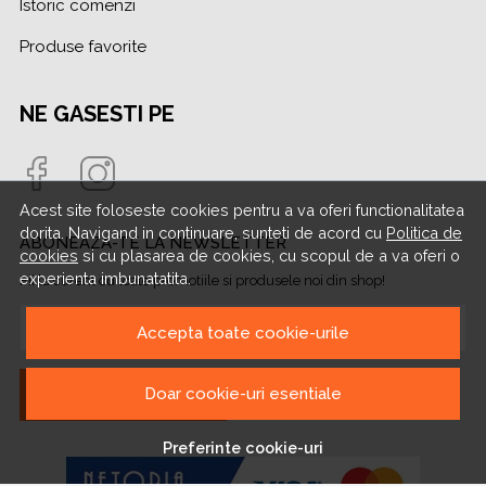
Istoric comenzi
Produse favorite
NE GASESTI PE
Acest site foloseste cookies pentru a va oferi functionalitatea
dorita. Navigand in continuare, sunteti de acord cu
Politica de
ABONEAZA-TE LA NEWSLETTER
cookies
si cu plasarea de cookies, cu scopul de a va oferi o
experienta imbunatatita.
Fii la curent cu toate promotiile si produsele noi din shop!
Email
Accepta toate cookie-urile
Doar cookie-uri esentiale
Aboneaza-te
Preferinte cookie-uri