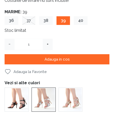
Costurile de livrare nu sunt incluse!
MARIME:
39
36
37
38
39
40
Stoc limitat
−
+
Adauga in cos
Adauga la Favorite
Vezi si alte culori