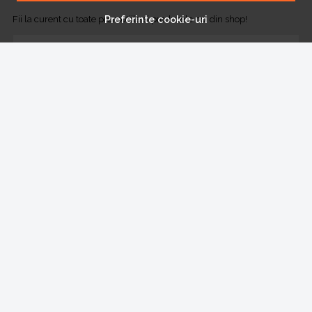
Preferinte cookie-uri
Fii la curent cu toate promotiile si produsele noi din shop!
Email
Aboneaza-te