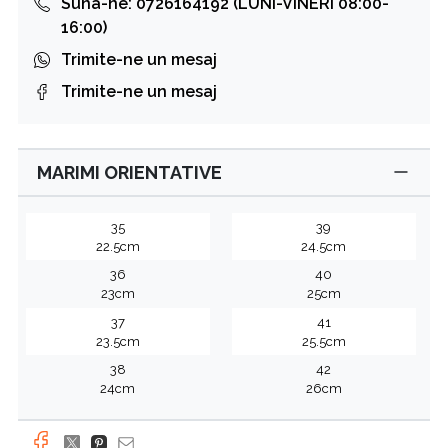
Suna-ne: 0726164192 (LUNI-VINERI 08:00-
16:00)
Trimite-ne un mesaj
Trimite-ne un mesaj
MARIMI ORIENTATIVE
35
39
22.5cm
24.5cm
36
40
23cm
25cm
37
41
23.5cm
25.5cm
38
42
24cm
26cm