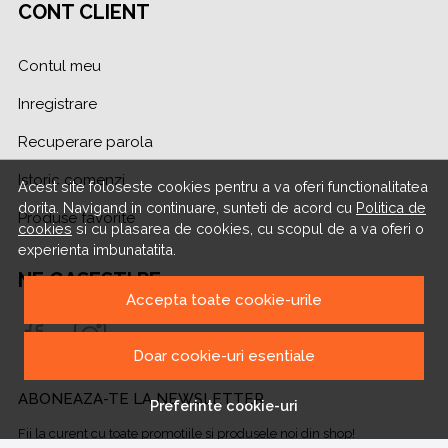
CONT CLIENT
Contul meu
Inregistrare
Recuperare parola
Istoric comenzi
Acest site foloseste cookies pentru a va oferi functionalitatea
dorita. Navigand in continuare, sunteti de acord cu
Politica de
Produse favorite
cookies
si cu plasarea de cookies, cu scopul de a va oferi o
experienta imbunatatita.
NE GASESTI PE
Accepta toate cookie-urile
Doar cookie-uri esentiale
ABONEAZA-TE LA NEWSLETTER
Preferinte cookie-uri
Fii la curent cu toate promotiile si produsele noi din shop!