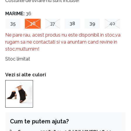
Costurile de livrare nu sunt incluse!
MARIME:
36
35
36
37
38
39
40
Ne pare rau, acest produs nu este disponibil in stoc,va
rugam sa ne contactati si va anuntam cand revine in
stoc,multumim!
Stoc limitat
Vezi si alte culori
Cum te putem ajuta?