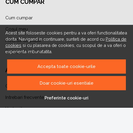
CUM CUMPAR
Cum cumpar
Cosul meu
Acest site foloseste cookies pentru a va oferi functionalitatea
dorita. Navigand in continuare, sunteti de acord cu
Politica de
Metode de plata
cookies
si cu plasarea de cookies, cu scopul de a va oferi o
Transport si retururi
experienta imbunatatita.
Accepta toate cookie-urile
ASISTENTA
Doar cookie-uri esentiale
Contacteaza-ne
Intrebari frecvente
Preferinte cookie-uri
Harta site
ANPC
Solutionarea litigiilor