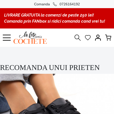
Comanda
0726164192
LIVRARE GRATUITA la comenzi de peste 250 lei!
Comanda prin FANbox si ridici comanda cand vrei tu!
RECOMANDA UNUI PRIETEN