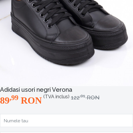
Adidasi usori negri Verona
,01
,99
(TVA inclus)
122
RON
89
RON
Numele tau