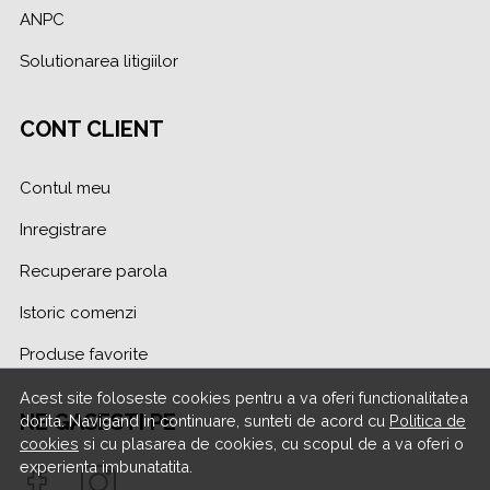
ANPC
Solutionarea litigiilor
CONT CLIENT
Contul meu
Inregistrare
Recuperare parola
Istoric comenzi
Produse favorite
Acest site foloseste cookies pentru a va oferi functionalitatea
NE GASESTI PE
dorita. Navigand in continuare, sunteti de acord cu
Politica de
cookies
si cu plasarea de cookies, cu scopul de a va oferi o
experienta imbunatatita.