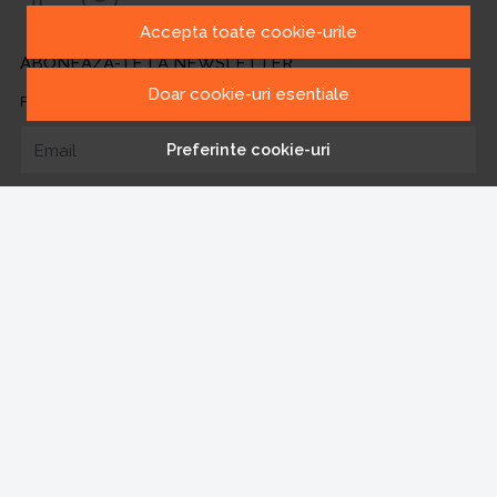
Accepta toate cookie-urile
ABONEAZA-TE LA NEWSLETTER
Doar cookie-uri esentiale
Fii la curent cu toate promotiile si produsele noi din shop!
Preferinte cookie-uri
Email
Aboneaza-te