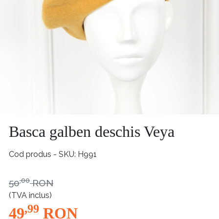
Basca galben deschis Veya
Cod produs - SKU
H991
,00
50
RON
(TVA inclus)
,99
49
RON