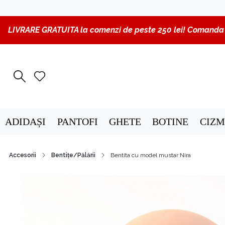
LIVRARE GRATUITA la comenzi de peste 250 lei! Comanda p
ADIDAȘI
PANTOFI
GHETE
BOTINE
CIZM
Accesorii
Bentițe/Pălării
Bentita cu model mustar Nira