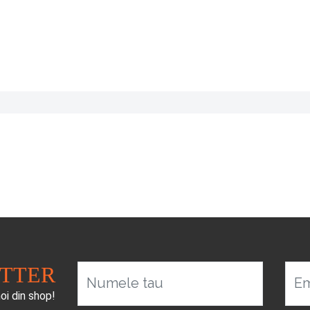
ETTER
Numele tau
Em
noi din shop!