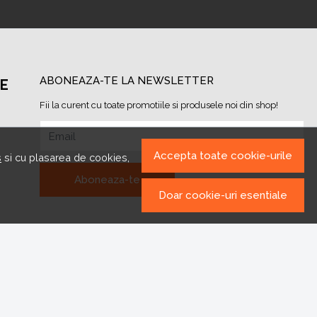
ABONEAZA-TE LA NEWSLETTER
PE
Fii la curent cu toate promotiile si produsele noi din shop!
Email
Accepta toate cookie-urile
s
si cu plasarea de cookies,
Aboneaza-te
Doar cookie-uri esentiale
© LaFeteCochete 2026
Magazin online creat cu MerchantPro