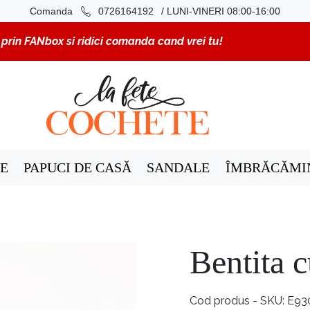
/ LUNI-VINERI 08:00-16:00
Comanda
0726164192
rin FANbox si ridici comanda cand vrei tu!
E
PAPUCI DE CASĂ
SANDALE
ÎMBRĂCĂMI
Bentita 
Cod produs - SKU
E93