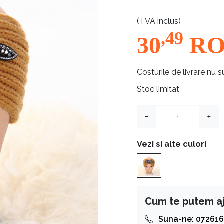
(TVA inclus)
,49
30
R
Costurile de livrare nu s
Stoc limitat
−
+
Vezi si alte culori
Cum te putem a
Suna-ne: 072616