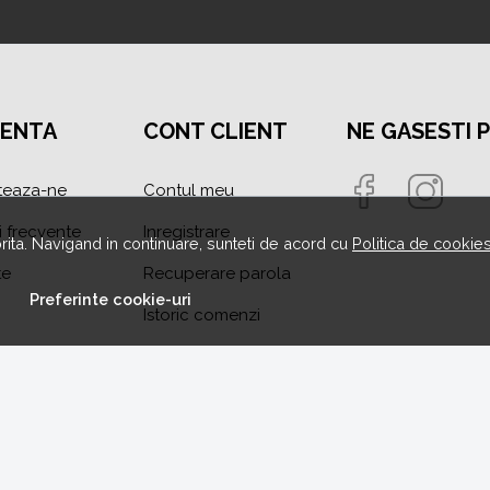
TENTA
CONT CLIENT
NE GASESTI 
teaza-ne
Contul meu
i frecvente
Inregistrare
orita. Navigand in continuare, sunteti de acord cu
Politica de cookie
te
Recuperare parola
Preferinte cookie-uri
Istoric comenzi
area litigiilor
Produse favorite