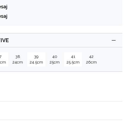
esaj
esaj
IVE
7
38
39
40
41
42
5cm
24cm
24.5cm
25cm
25.5cm
26cm