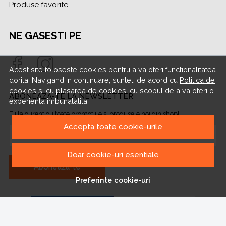
Produse favorite
NE GASESTI PE
Acest site foloseste cookies pentru a va oferi functionalitatea
dorita. Navigand in continuare, sunteti de acord cu
Politica de
cookies
si cu plasarea de cookies, cu scopul de a va oferi o
ABONEAZA-TE LA NEWSLETTER
experienta imbunatatita.
Fii la curent cu toate promotiile si produsele noi din shop!
Accepta toate cookie-urile
Email
Doar cookie-uri esentiale
Aboneaza-te
Preferinte cookie-uri