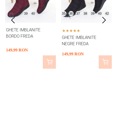
39
40
35
36
37
38
39
40
42
GHETE IMBLANITE
BORDO FREDA
GHETE IMBLANITE
NEGRE FREDA
149
,99
RON
149
,99
RON