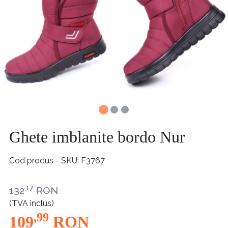
Ghete imblanite bordo Nur
Cod produs - SKU
F3767
,17
132
RON
(TVA inclus)
,99
109
RON