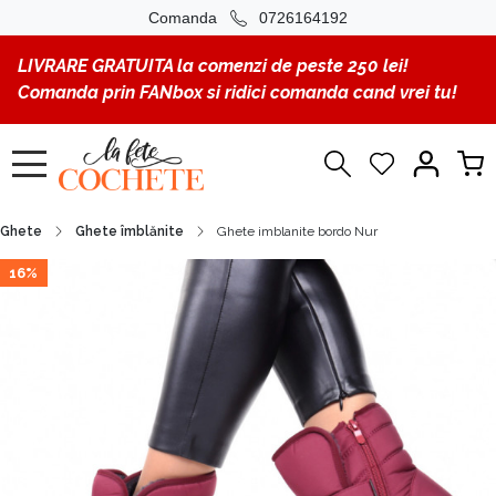
Comanda
0726164192
LIVRARE GRATUITA la comenzi de peste 250 lei!
Comanda prin FANbox si ridici comanda cand vrei tu!
Ghete
Ghete îmblănite
Ghete imblanite bordo Nur
16%