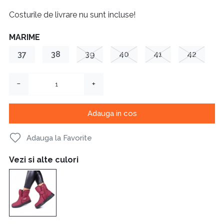
Costurile de livrare nu sunt incluse!
MARIME
37
38
39
40
41
42
−
+
Adauga in cos
Adauga la Favorite
Vezi si alte culori