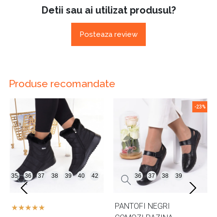
Detii sau ai utilizat produsul?
Posteaza review
Produse recomandate
-23%
35
36
37
38
39
40
42
36
37
38
39
PANTOFI NEGRI