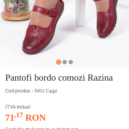
Pantofi bordo comozi Razina
Cod produs - SKU
C492
(TVA inclus)
,17
71
RON