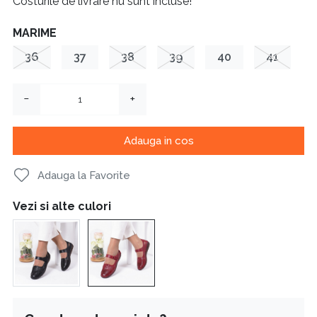
Costurile de livrare nu sunt incluse!
MARIME
36
37
38
39
40
41
−
+
Adauga in cos
Adauga la Favorite
Vezi si alte culori