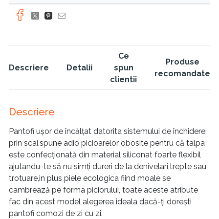
Ce
Produse
Descriere
Detalii
spun
recomandate
clientii
Descriere
Pantofi ușor de încălțat datorita sistemului de închidere
prin scai,spune adio picioarelor obosite pentru că talpa
este confecționată din material siliconat foarte flexibil
ajutandu-te să nu simți dureri de la denivelari,trepte sau
trotuare,in plus piele ecologica fiind moale se
cambrează pe forma piciorului, toate aceste atribute
fac din acest model alegerea ideala dacă-ți dorești
pantofi comozi de zi cu zi.