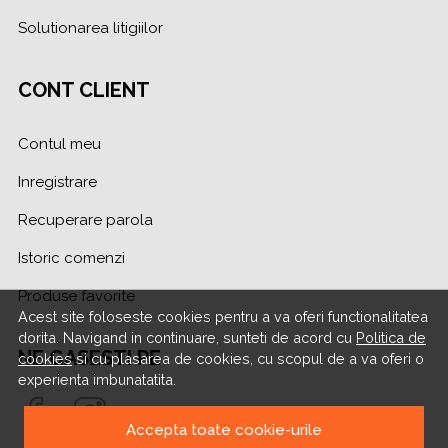
Solutionarea litigiilor
CONT CLIENT
Contul meu
Inregistrare
Recuperare parola
Istoric comenzi
Produse favorite
Acest site foloseste cookies pentru a va oferi functionalitatea
dorita. Navigand in continuare, sunteti de acord cu
Politica de
NE GASESTI PE
cookies
si cu plasarea de cookies, cu scopul de a va oferi o
experienta imbunatatita.
Accepta toate cookie-urile