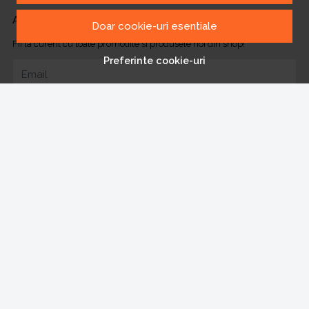
ABONEAZA-TE LA NEWSLETTER
Doar cookie-uri esentiale
Fii la curent cu toate promotiile si produsele noi din shop!
Preferinte cookie-uri
Email
Aboneaza-te