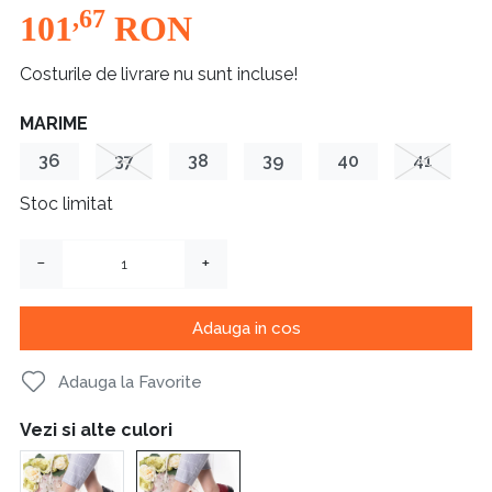
,67
101
RON
Costurile de livrare nu sunt incluse!
MARIME
36
37
38
39
40
41
Stoc limitat
−
+
Adauga in cos
Adauga la Favorite
Vezi si alte culori