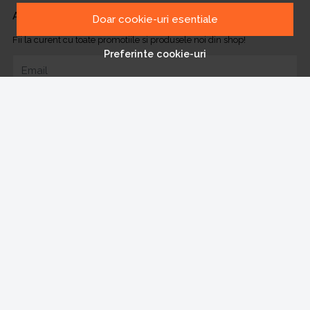
ABONEAZA-TE LA NEWSLETTER
Doar cookie-uri esentiale
Fii la curent cu toate promotiile si produsele noi din shop!
Preferinte cookie-uri
Email
Aboneaza-te