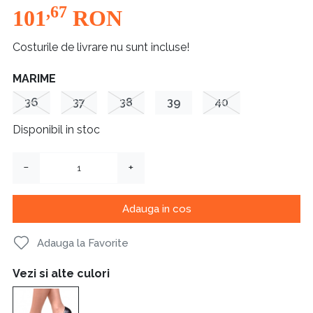
,67
101
RON
Costurile de livrare nu sunt incluse!
MARIME
36
37
38
39
40
Disponibil in stoc
−
+
Adauga in cos
Adauga la Favorite
Vezi si alte culori