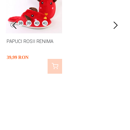
38
39
40
41
PAPUCI ROSII RENIMA
39
,99
RON