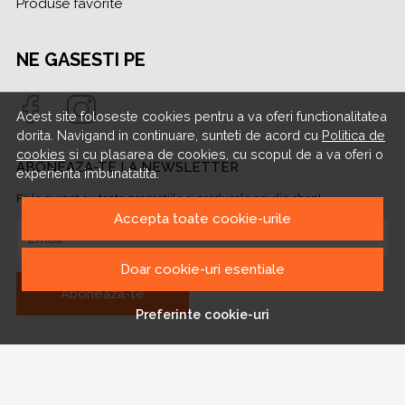
Produse favorite
NE GASESTI PE
Acest site foloseste cookies pentru a va oferi functionalitatea
dorita. Navigand in continuare, sunteti de acord cu
Politica de
cookies
si cu plasarea de cookies, cu scopul de a va oferi o
ABONEAZA-TE LA NEWSLETTER
experienta imbunatatita.
Fii la curent cu toate promotiile si produsele noi din shop!
Accepta toate cookie-urile
Email
Doar cookie-uri esentiale
Aboneaza-te
Preferinte cookie-uri