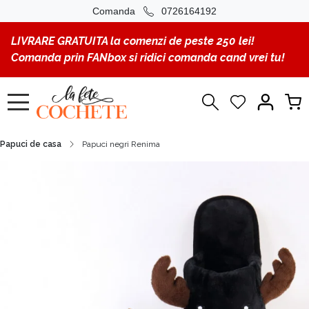
Comanda
0726164192
LIVRARE GRATUITA la comenzi de peste 250 lei!
Comanda prin FANbox si ridici comanda cand vrei tu!
Papuci de casa
Papuci negri Renima