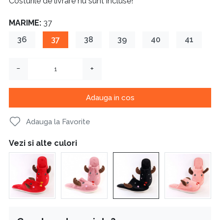
Costurile de livrare nu sunt incluse!
MARIME:
37
36
37
38
39
40
41
−
+
Adauga in cos
Adauga la Favorite
Vezi si alte culori